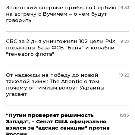
Зеленский впервые прибыл в Сербию
19:33
на встречу с Вучичем – о чем будут
говорить
СБС за 2 дня уничтожили 102 цели РФ:
19:27
поражены база ФСБ "Беня" и корабли
"теневого флота"
От надежды на победу до новой
19:22
тяжелой зимы: The Atlantic о том,
почему оптимизм вокруг Украины
угасает
"Путин проверяет решимость
19:13
Запада", – Сенат США официально
взялся за "адские санкции" против
России