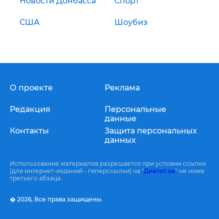
Новости Донбасса
Спорт
США
Шоубиз
О проекте
Реклама
Редакция
Персональные
данные
Контакты
Защита персональных
данных
Использование материалов разрешается при условии ссылки
(для интернет-изданий - гиперссылки) на "
Диалог.ua
" не ниже
третьего абзаца.
� 2026,
Все права защищены.