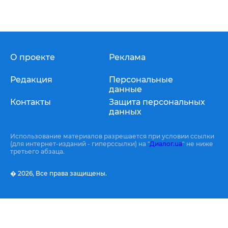
О проекте
Реклама
Редакция
Персональные
данные
Контакты
Защита персональных
данных
Использование материалов разрешается при условии ссылки
(для интернет-изданий - гиперссылки) на "
Диалог.ua
" не ниже
третьего абзаца.
� 2026,
Все права защищены.