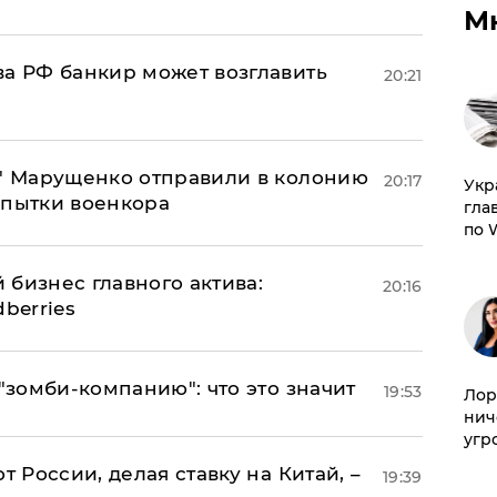
М
ва РФ банкир может возглавить
20:21
б" Марущенко отправили в колонию
20:17
​Ук
 пытки военкора
гла
по 
 бизнес главного актива:
20:16
berries
 "зомби-компанию": что это значит
19:53
Лор
нич
угр
т России, делая ставку на Китай, –
19:39