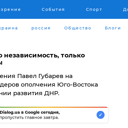
озрение
События
Спорт
Д
краина
россия
Общество
Блоги
о независимость, только
ы
ения Павел Губарев на
деров ополчения Юго-Востока
нии развития ДНР.
Dialog.ua в Google сегодня,
✓
пропустить главное завтра.