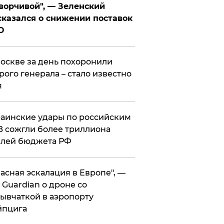
ворчивой", — Зеленский
казался о снижении поставок
О
оскве за день похоронили
рого генерала – стало известно
я
аинские удары по российским
 сожгли более триллиона
блей бюджета РФ
асная эскалация в Европе", —
 Guardian о дроне со
ывчаткой в аэропорту
йпцига