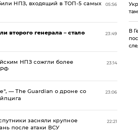
или НПЗ, входящий в ТОП-5 самых
Укр
05:56
там
​В 
ли второго генерала – стало
23:49
пос
сле
ийским НПЗ сожгли более
23:14
 РФ
е", — The Guardian о дроне со
23:06
ейпцига
 спутники засняли крупное
22:21
ань после атаки ВСУ