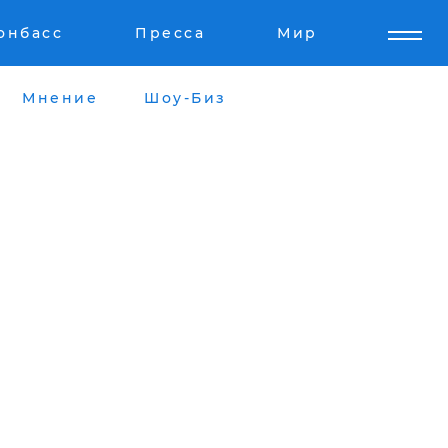
онбасс
Пресса
Мир
Мнение
Шоу-Биз