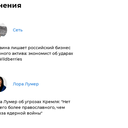
нения
Сеть
раина лишает российский бизнес
вного актива: экономист об ударах
Wildberries
​Лора Лумер
а Лумер об угрозах Кремля: "Нет
его более православного, чем
оза ядерной войны"