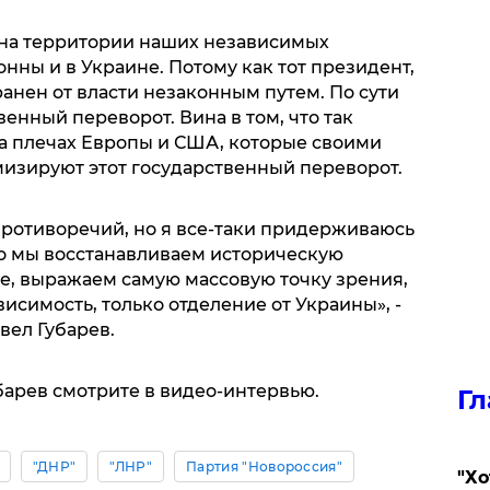
 на территории наших независимых
онны и в Украине. Потому как тот президент,
анен от власти незаконным путем. По сути
нный переворот. Вина в том, что так
на плечах Европы и США, которые своими
изируют этот государственный переворот.
ротиворечий, но я все-таки придерживаюсь
то мы восстанавливаем историческую
ое, выражаем самую массовую точку зрения,
висимость, только отделение от Украины», -
вел Губарев.
убарев смотрите в видео-интервью.
Гл
"ДНР"
"ЛНР"
Партия "Новороссия"
​"Х