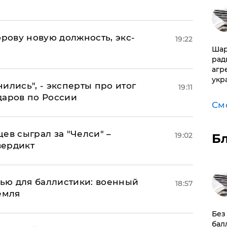
ову новую должность, экс-
19:22
Шар
рад
агр
укр
ились", - эксперты про итог
19:11
даров по России
См
ев сыграл за "Челси" –
19:02
Б
вердикт
енью для баллистики: военный
18:57
емля
​Бе
бал