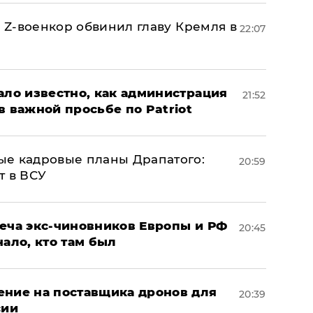
й Z-военкор обвинил главу Кремля в
22:07
ало известно, как администрация
21:52
в важной просьбе по Patriot
ые кадровые планы Драпатого:
20:59
т в ВСУ
реча экс-чиновников Европы и РФ
20:45
нало, кто там был
ение на поставщика дронов для
20:39
сии