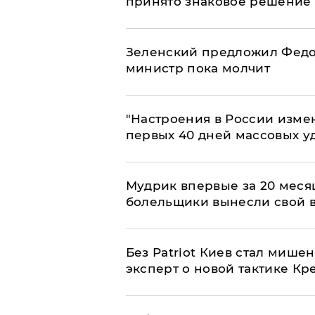
принято знаковое решение
Зеленский предложил Федор
министр пока молчит
"Настроения в России измен
первых 40 дней массовых у
Мудрик впервые за 20 месяц
болельщики вынесли свой 
​Без Patriot Киев стал миш
эксперт о новой тактике Кр