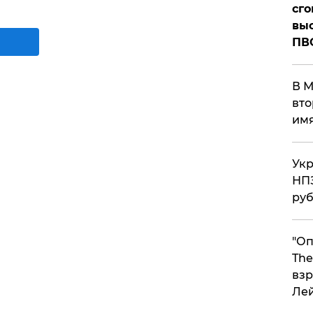
сго
выс
ПВ
В М
вто
им
Укр
НПЗ
ру
"Оп
The
взр
Ле