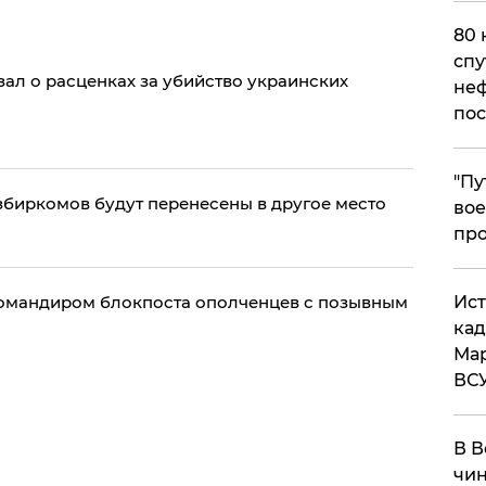
80 
спу
ал о расценках за убийство украинских
неф
пос
​"П
збиркомов будут перенесены в другое место
вое
про
командиром блокпоста ополченцев с позывным
​Ис
кад
Мар
ВС
В В
чин