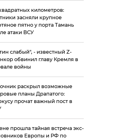
квадратных километров:
тники засняли крупное
тяное пятно у порта Тамань
ле атаки ВСУ
утин слабый", - известный Z-
нкор обвинил главу Кремля в
вале войны
точник раскрыл возможные
ровые планы Драпатого:
кусу прочат важный пост в
У
ене прошла тайная встреча экс-
овников Европы и РФ по