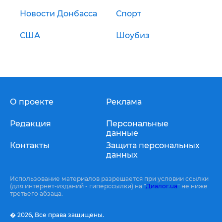
Новости Донбасса
Спорт
США
Шоубиз
О проекте
Реклама
Редакция
Персональные
данные
Контакты
Защита персональных
данных
Использование материалов разрешается при условии ссылки
(для интернет-изданий - гиперссылки) на "
Диалог.ua
" не ниже
третьего абзаца.
� 2026,
Все права защищены.