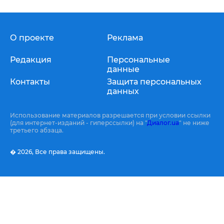
О проекте
Реклама
Редакция
Персональные
данные
Контакты
Защита персональных
данных
Использование материалов разрешается при условии ссылки
(для интернет-изданий - гиперссылки) на "
Диалог.ua
" не ниже
третьего абзаца.
� 2026,
Все права защищены.