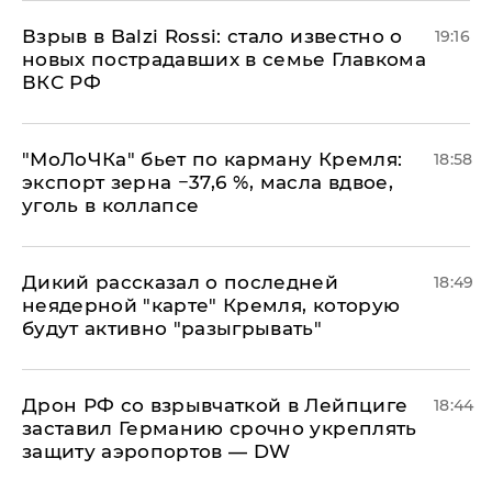
Взрыв в Balzi Rossi: стало известно о
19:16
новых пострадавших в семье Главкома
ВКС РФ
​"МоЛоЧКа" бьет по карману Кремля:
18:58
экспорт зерна −37,6 %, масла вдвое,
уголь в коллапсе
Дикий рассказал о последней
18:49
неядерной "карте" Кремля, которую
будут активно "разыгрывать"
​Дрон РФ со взрывчаткой в Лейпциге
18:44
заставил Германию срочно укреплять
защиту аэропортов — DW