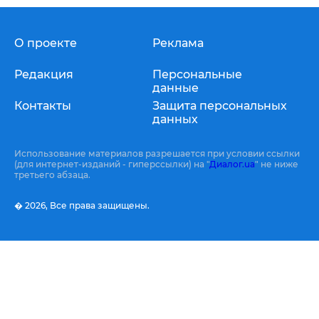
О проекте
Реклама
Редакция
Персональные
данные
Контакты
Защита персональных
данных
Использование материалов разрешается при условии ссылки
(для интернет-изданий - гиперссылки) на "
Диалог.ua
" не ниже
третьего абзаца.
� 2026,
Все права защищены.