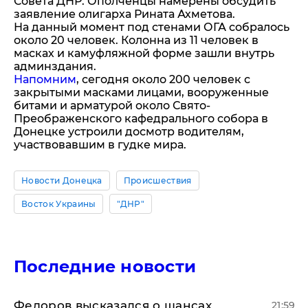
Совета ДНР. Ополченцы намерены обсудить
заявление олигарха Рината Ахметова.
На данный момент под стенами ОГА собралось
около 20 человек. Колонна из 11 человек в
масках и камуфляжной форме зашли внутрь
админздания.
Напомним
, сегодня около 200 человек с
закрытыми масками лицами, вооруженные
битами и арматурой около Свято-
Преображенского кафедрального собора в
Донецке устроили досмотр водителям,
участвовавшим в гудке мира.
Новости Донецка
Происшествия
Восток Украины
"ДНР"
Последние новости
Федоров высказался о шансах
21:59