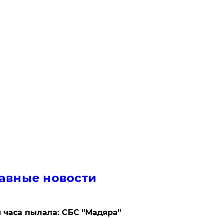
авные новости
 часа пылала: СБС "Мадяра"