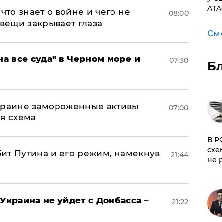
ATA
что знает о войне и чего не
08:00
 вещи закрывает глаза
См
на все суда" в Черном море и
07:30
Б
Украине замороженные активы
07:00
ая схема
​В 
схе
убит Путина и его режим, намекнув
21:44
не 
Украина не уйдет с Донбасса –
21:22