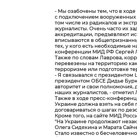
- Мы озабочены тем, что в ход
с подключением вооруженных с
том числе из радикалов и экст
журналисты. Очень часто их з
аккредитации, предъявляют ис
вписываются в общепризнанны
тех, у кого есть необходимые н
конференции МИД РФ Сергей 
Также по словам Лаврова, кор
перевезены на территорию как
терроризме или подготовке те
- Я связывался с президентом
президентом ОБСЕ Дидье Буркх
авторитет и свои полномочия, 
наших журналистов, - отметил 
Также в ходе пресс-конференци
Украине должна взять на себя
договариваться о шагах по деэ
Кроме того, на сайте МИД Рос
"На Украине продолжают незак
Олега Сидякина и Марата Сайч
Стало известно о бесчеловечн