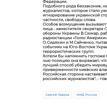
Федерации.
Подобного рода беззаконие, н
журналистов, которое стало уж
игнорирование украинской ст
частности, свободы слова.
Особое возмущение вызывают 
лица - заместителя секретаря 
обороны Украины В.Сюмар, ра
радиостанции «Голос Америки»,
О.Сидякин и М.Сайченко, пыт
событиях на Юго-Востоке Украи
террористических групп.
Хотели бы напомнить госпоже 
чью позицию она выражает, чт
лучший способ убедить мирову
приверженности киевских влас
Российская сторона настаивае
российских журналистов", - го
Сергей Лавров
МИД России