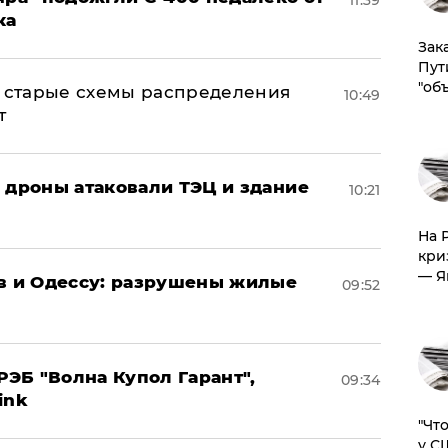
11:39
ка
Зак
Пут
"об
н: старые схемы распределения
10:49
т
: дроны атаковали ТЭЦ и здание
10:21
На 
кри
— Я
ов и Одессу: разрушены жилые
09:52
ЭБ "Волна Купол Гарант",
09:34
ink
​"Ч
у С