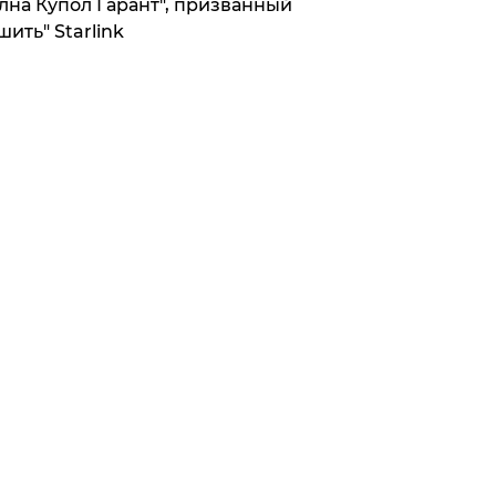
лна Купол Гарант", призванный
шить" Starlink