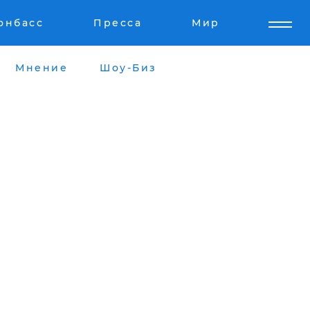
онбасс
Пресса
Мир
Мнение
Шоу-Биз