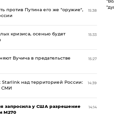
"Во
"ду
ь против Путина его же "оружие",
15:38
оссии
лых кризиса, осенью будет
15:33
в
няют Вучича в предательстве
15:27
 Starlink над территорией России:
14:39
- СМИ
ция запросила у США разрешение
14:14
и M270