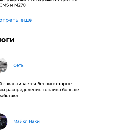
CMS и M270
отреть ещё
логи
Сеть
РФ заканчивается бензин: старые
мы распределения топлива больше
работают
Майкл Наки