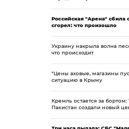
​Российская "Арена" сбила 
сгорел: что произошло
​Украину накрыла волна пес
что происходит
​"Цены аховые, магазины пу
ситуацию в Крыму
​Кремль остается за бортом:
Пакистан создали новый це
Три часа пылала: СБС "Мад