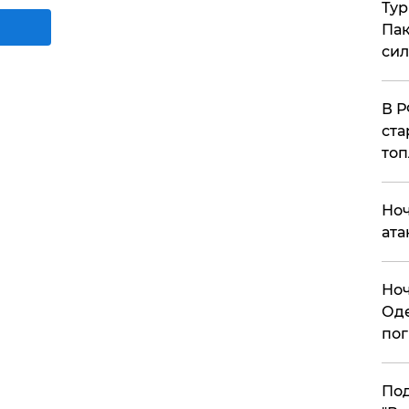
Тур
Пак
си
​В 
ста
топ
​Но
ата
​Но
Оде
пог
По