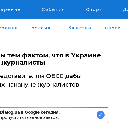
озрение
События
Спорт
Д
краина
россия
Общество
Блоги
ы тем фактом, что в Украине
е журналисты
редставителям ОБСЕ дабы
х накануне журналистов
Dialog.ua в Google сегодня,
✓
пропустить главное завтра.