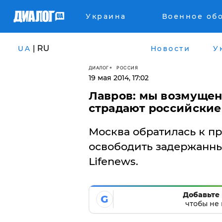
Украина
Военное об
| RU
UA
Новости
У
ДИАЛОГ
РОССИЯ
19 мая 2014, 17:02
Лавров: мы возмущен
страдают российски
Москва обратилась к п
освободить задержанны
Lifenews.
Добавьте 
G
чтобы не 