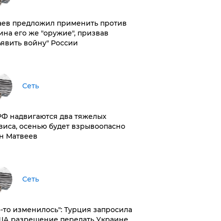
аев предложил применить против
ина его же "оружие", призвав
ъявить войну" России
Сеть
РФ надвигаются два тяжелых
зиса, осенью будет взрывоопасно
н Матвеев
Сеть
то-то изменилось": Турция запросила
ША разрешение передать Украине