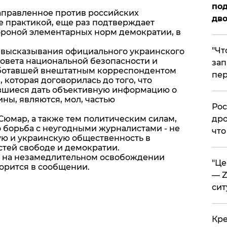
под
аправленное против российских
дво
е практикой, еще раз подтверждает
ороной элементарных норм демократии, в
​"Ч
высказывания официального украинского
Совета национальной безопасности и
зап
ботавшей внештатным корреспондентом
пер
 которая договорилась до того, что
авшиеся дать объективную информацию о
ны, являются, мол, частью
​Ро
Сюмар, а также тем политическим силам,
дро
о борьба с неугодными журналистами - не
что
ю и украинскую общественность в
тей свободе и демократии.
т на незамедлительном освобождении
​"Ц
ворится в сообщении.
— Z
сит
​Кр