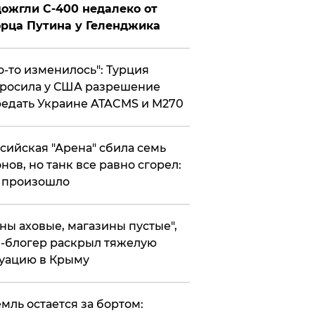
ожгли С-400 недалеко от
рца Путина у Геленджика
то-то изменилось": Турция
росила у США разрешение
едать Украине ATACMS и M270
ссийская "Арена" сбила семь
нов, но танк все равно сгорел:
 произошло
ены аховые, магазины пустые",
-блогер раскрыл тяжелую
уацию в Крыму
емль остается за бортом: