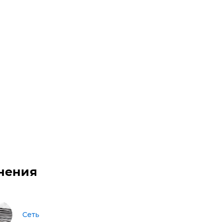
нения
Сеть