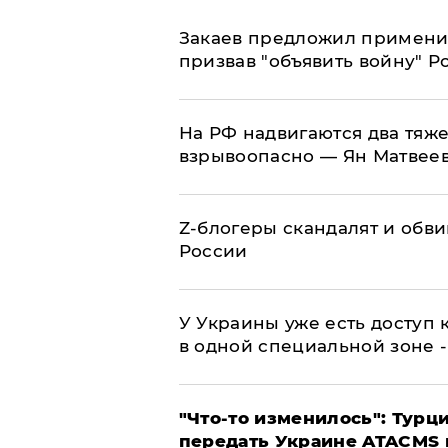
Закаев предложил применит
призвав "объявить войну" Р
На РФ надвигаются два тяже
взрывоопасно — Ян Матвее
Z-блогеры скандалят и обви
России
У Украины уже есть доступ к
в одной специальной зоне 
​"Что-то изменилось": Тур
передать Украине ATACMS 