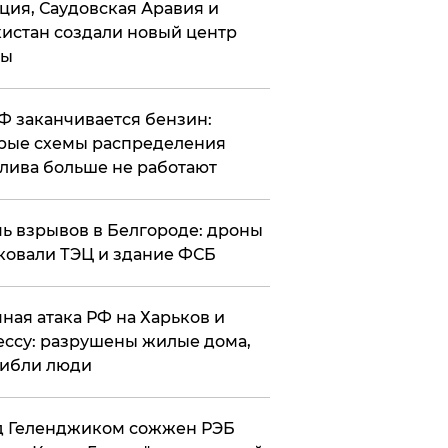
ция, Саудовская Аравия и
истан создали новый центр
лы
РФ заканчивается бензин:
рые схемы распределения
лива больше не работают
чь взрывов в Белгороде: дроны
ковали ТЭЦ и здание ФСБ
чная атака РФ на Харьков и
ссу: разрушены жилые дома,
ибли люди
д Геленджиком сожжен РЭБ