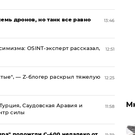
семь дронов, но танк все равно
13:46
симизма: OSINT-эксперт рассказал,
12:51
стые", — Z-блогер раскрыл тяжелую
12:25
М
 Турция, Саудовская Аравия и
11:58
нтр силы
яра" подожгли С-400 недалеко от