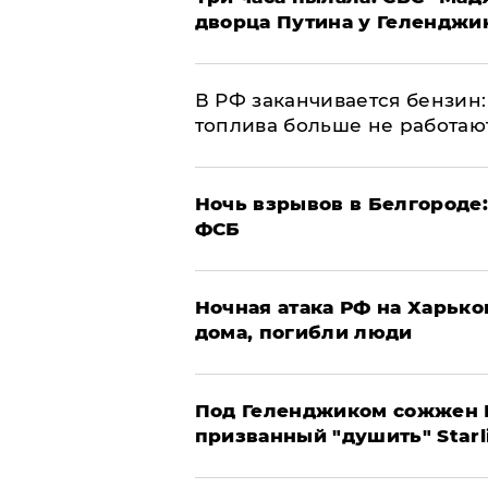
дворца Путина у Геленджи
​В РФ заканчивается бензи
топлива больше не работаю
​Ночь взрывов в Белгороде
ФСБ
​Ночная атака РФ на Харьк
дома, погибли люди
Под Геленджиком сожжен Р
призванный "душить" Starl