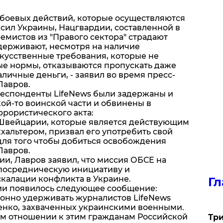
е боевых действий, которые осуществляются
ил Украины, Нацгвардии, составленной в
ремистов из "Правого сектора" страдают
адерживают, несмотря на наличие
кусственные требования, которые не
е нормы, отказываются пропускать даже
аличные деньги, - заявил во время пресс-
Лавров.
респонденты LifeNews были задержаны и
ой-то воинской части и обвинены в
ррористического акта:
 Швейцарии, которые является действующим
альтером, призвал его употребить свой
для того чтобы добиться освобождения
Лавров.
и, Лавров заявил, что миссия ОБСЕ на
 посредническую инициативу и
скалации конфликта в Украине.
Гл
сии появилось следующее сообщение:
онно удерживать журналистов LifeNews
енко, захваченных украинскими военными.
ом отношении к этим гражданам Российской
Три