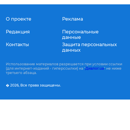
О проекте
Реклама
Редакция
Персональные
данные
Контакты
Защита персональных
данных
Использование материалов разрешается при условии ссылки
(для интернет-изданий - гиперссылки) на "
Диалог.ua
" не ниже
третьего абзаца.
� 2026,
Все права защищены.