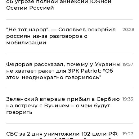
об угрозе полной аннексии Южной
Осетии Россией
​"Не тот народ", — Соловьев оскорбил
20:28
россиян из-за разговоров о
мобилизации
Федоров рассказал, почему у Украины
19:57
не хватает ракет для ЗРК Patriot: "Об
этом неоднократно говорилось"
Зеленский впервые прибыл в Сербию
19:33
на встречу с Вучичем – о чем будут
говорить
СБС за 2 дня уничтожили 102 цели РФ:
19:27