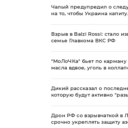
Чалый предупредил о след
на то, чтобы Украина капит
Взрыв в Balzi Rossi: стало 
семье Главкома ВКС РФ
​"МоЛоЧКа" бьет по карману 
масла вдвое, уголь в коллап
Дикий рассказал о последн
которую будут активно "раз
​Дрон РФ со взрывчаткой в
срочно укреплять защиту а