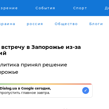
озрение
События
Спорт
Д
краина
россия
Общество
Блоги
встречу в Запорожье из-за
ий
литика принял решение
порожье
Dialog.ua в Google сегодня,
✓
пропустить главное завтра.