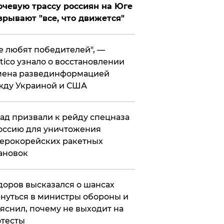
чевую трассу россиян на Юге
зрывают "все, что движется"
се любят победителей", —
itico узнало о восстановлении
мена развединформацией
жду Украиной и США
ад призвали к рейду спецназа
оссию для уничтожения
ерокорейских ракетных
ановок
оров высказался о шансах
нуться в министры обороны и
яснил, почему не выходит на
тесты