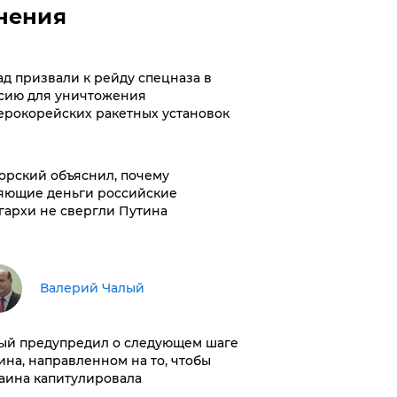
нения
ад призвали к рейду спецназа в
сию для уничтожения
ерокорейских ракетных установок
орский объяснил, почему
яющие деньги российские
гархи не свергли Путина
Валерий Чалый
ый предупредил о следующем шаге
ина, направленном на то, чтобы
аина капитулировала