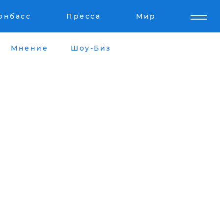
онбасс
Пресса
Мир
Мнение
Шоу-Биз