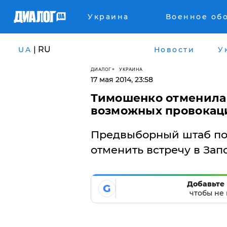
Украина
Военное об
| RU
UA
Новости
У
ДИАЛОГ
УКРАИНА
17 мая 2014, 23:58
Тимошенко отменила 
возможных провокац
Предвыборный штаб по
отменить встречу в За
Добавьте 
G
чтобы не 