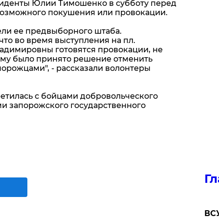
зиденты Юлии Тимошенко в субботу перед
возможного покушения или провокации.
ели ее предвыборного штаба.
 что во время выступления на пл.
адимировны готовятся провокации, не
ому было принято решение отменить
порожцами", - рассказали волонтеры
ретилась с бойцами добровольческого
ами запорожского государственного
Гл
ВСУ