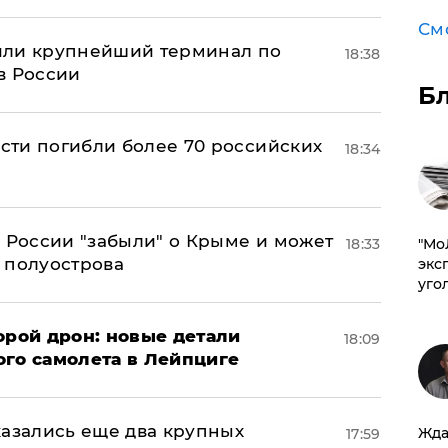
См
или крупнейший терминал по
18:38
в России
Б
асти погибли более 70 российских
18:34
в России "забыли" о Крыме и может
18:33
​"М
т полуострова
эксп
уго
орой дрон: новые детали
18:09
ого самолета в Лейпциге
тказались еще два крупных
Жда
17:59