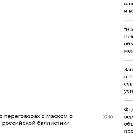
клю
и в
​"В
Pol
об
ме
Зап
в Р
сев
уст
Фед
о переговорах с Маском о
вер
07:10
в российской баллистики
объ
про