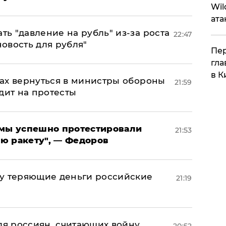
Wil
ата
ь "давление на рубль" из-за роста
22:47
новость для рубля"
Пер
гла
в К
ах вернуться в министры обороны
21:59
дит на протесты
я мы успешно протестировали
21:53
ю ракету", — Федоров
му теряющие деньги российские
21:19
а
оля россиян, считающих войну