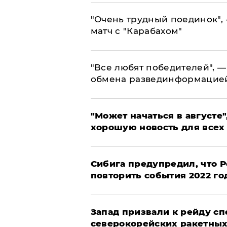
"Очень трудный поединок", 
матч с "Карабахом"
​"Все любят победителей", —
обмена развединформацие
"Может начаться в августе",
хорошую новость для всех
Сибига предупредил, что Р
повторить события 2022 го
Запад призвали к рейду с
северокорейских ракетных