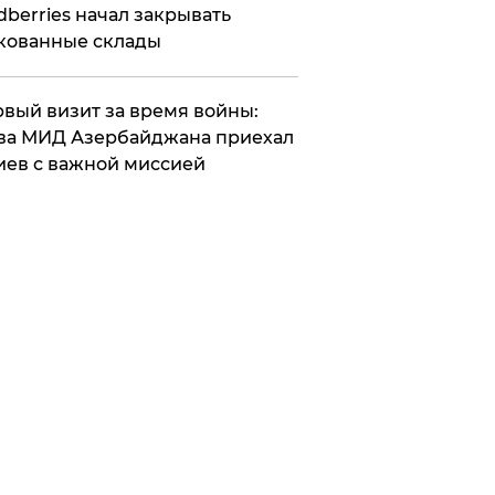
dberries начал закрывать
кованные склады
вый визит за время войны:
ва МИД Азербайджана приехал
иев с важной миссией