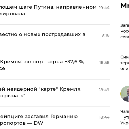
М
ующем шаге Путина, направленном
19:44
улировала
Зап
Рос
известно о новых пострадавших в
19:16
сев
Сик
Кремля: экспорт зерна −37,6 %,
18:58
тер
се
оли
ей неядерной "карте" Кремля,
18:49
ыгрывать"
Чал
 Лейпциге заставил Германию
18:44
Пут
эропортов — DW
Укр