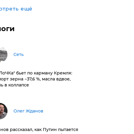
отреть ещё
логи
Сеть
оЛоЧКа" бьет по карману Кремля:
орт зерна −37,6 %, масла вдвое,
ль в коллапсе
Олег Жданов
нов рассказал, как Путин пытается