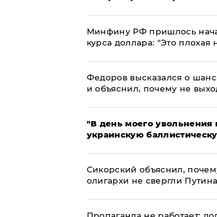
Минфину РФ пришлось начат
курса доллара: "Это плохая 
Федоров высказался о шанс
и объяснил, почему не выхо
​"В день моего увольнени
украинскую баллистическу
Сикорский объяснил, поче
олигархи не свергли Путин
​Пропаганда не работает: д