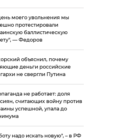
 день моего увольнения мы
ешно протестировали
аинскую баллистическую
ету", — Федоров
орский объяснил, почему
яющие деньги российские
гархи не свергли Путина
опаганда не работает: доля
сиян, считающих войну против
аины успешной, упала до
нимума
боту надо искать новую", – в РФ