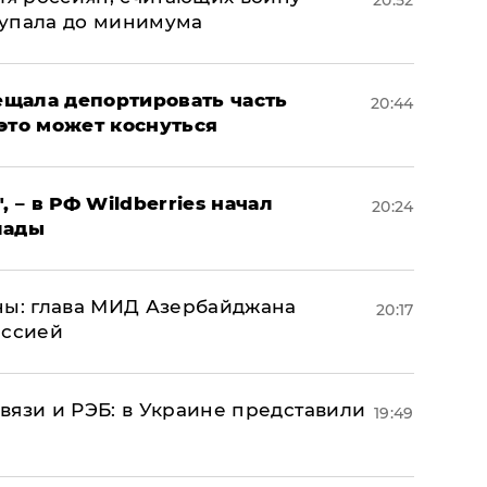
20:52
 упала до минимума
щала депортировать часть
20:44
это может коснуться
, – в РФ Wildberries начал
20:24
лады
ны: глава МИД Азербайджана
20:17
иссией
вязи и РЭБ: в Украине представили
19:49