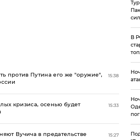
Тур
Пак
си
​В 
ста
топ
​Но
ь против Путина его же "оружие",
15:38
ата
оссии
​Но
лых кризиса, осенью будет
15:33
Оде
в
пог
няют Вучича в предательстве
По
15:27