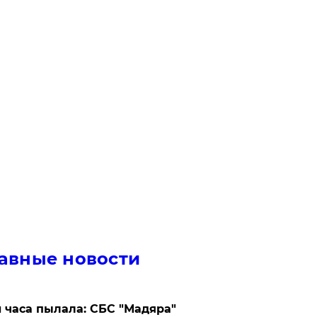
авные новости
 часа пылала: СБС "Мадяра"