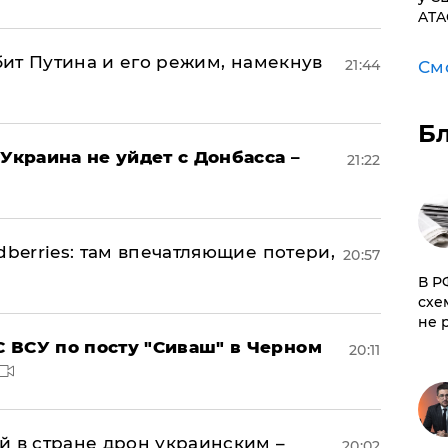
ATA
убит Путина и его режим, намекнув
21:44
См
Б
Украина не уйдет с Донбасса –
21:22
dberries: там впечатляющие потери,
20:57
​В 
схе
не 
 ВСУ по посту "Сиваш" в Черном
20:11
й в стране дрон украинским –
20:02