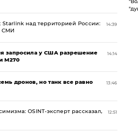
"Во
"ду
 Starlink над территорией России:
14:39
- СМИ
ция запросила у США разрешение
14:14
и M270
семь дронов, но танк все равно
13:46
симизма: OSINT-эксперт рассказал,
12:51