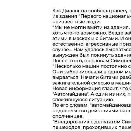
Как Диалог.ua сообщал ранее, 
из здания “Первого националь
неизвестные люди.
“Мы не могли выйти из здания,
хоть что-то возможно. Везде 
этими в масках и с битами. И о
естественно, агрессивные приз
случае… Нам удалось вырваться”
вынужден был покинуть здание 
После этого, по словам Симоне
“Несколько машин постоянно с
Они заблокировали в одном мес
вырваться. Начали битами разб
зажигательной смесью в машину
Новая информация гласит, что
"Автомайдана". А один из них,
сложившуюся ситуацию.
По его словам, "автомайдановц
недовольство действиями нард
ополченцев.
"Внедорожник с депутатом Сим
пешеходов, проходивших пеше