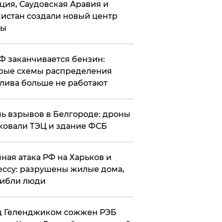
ция, Саудовская Аравия и
истан создали новый центр
лы
РФ заканчивается бензин:
рые схемы распределения
лива больше не работают
чь взрывов в Белгороде: дроны
ковали ТЭЦ и здание ФСБ
чная атака РФ на Харьков и
ссу: разрушены жилые дома,
ибли люди
д Геленджиком сожжен РЭБ