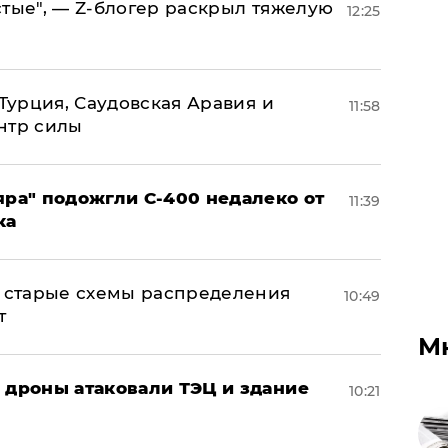
стые", — Z-блогер раскрыл тяжелую
12:25
 Турция, Саудовская Аравия и
11:58
нтр силы
яра" подожгли С-400 недалеко от
11:39
ка
н: старые схемы распределения
10:49
т
М
: дроны атаковали ТЭЦ и здание
10:21