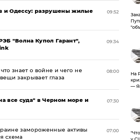
ов и Одессу: разрушены жилые
09:52
Зак
Пут
"об
ЭБ "Волна Купол Гарант",
09:34
ink
что знает о войне и чего не
08:00
На 
 вещи закрывает глаза
кри
— Я
на все суда" в Черном море и
07:30
Украине замороженные активы
07:00
​"Ч
ая схема
у С