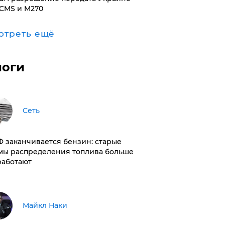
CMS и M270
отреть ещё
логи
Сеть
РФ заканчивается бензин: старые
мы распределения топлива больше
работают
Майкл Наки