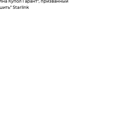
лна Купол Гарант", призванный
шить" Starlink