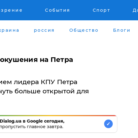
озрение
События
Спорт
Д
краина
россия
Общество
Блоги
окушения на Петра
ием лидера КПУ Петра
чуть больше открытой для
Dialog.ua в Google сегодня,
✓
пропустить главное завтра.