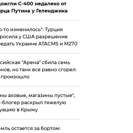
ожгли С-400 недалеко от
рца Путина у Геленджика
то-то изменилось": Турция
росила у США разрешение
едать Украине ATACMS и M270
ссийская "Арена" сбила семь
нов, но танк все равно сгорел:
 произошло
ены аховые, магазины пустые",
-блогер раскрыл тяжелую
уацию в Крыму
емль остается за бортом: