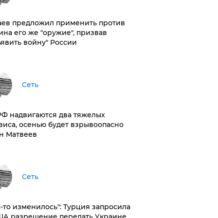
аев предложил применить против
ина его же "оружие", призвав
ъявить войну" России
Сеть
РФ надвигаются два тяжелых
зиса, осенью будет взрывоопасно
н Матвеев
Сеть
то-то изменилось": Турция запросила
ША разрешение передать Украине