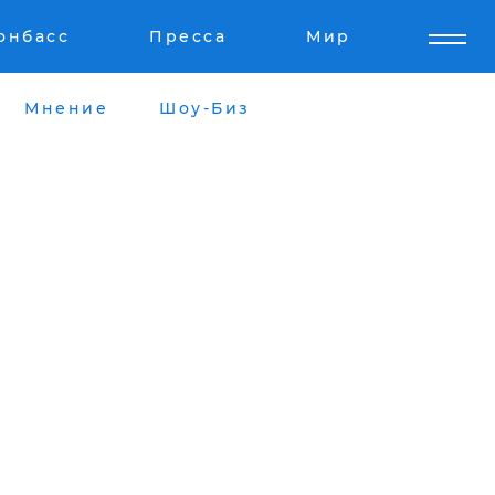
онбасс
Пресса
Мир
Мнение
Шоу-Биз