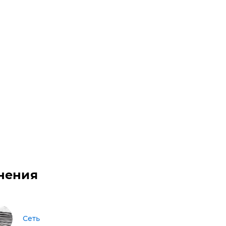
нения
Сеть