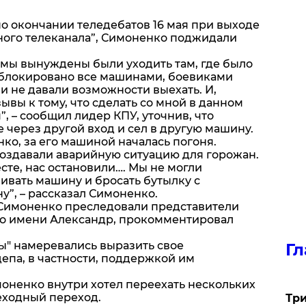
по окончании теледебатов 16 мая при выходе
ного телеканала”, Симоненко поджидали
 мы вынуждены были уходить там, где было
заблокировано все машинами, боевиками
ни не давали возможности выехать. И,
ывы к тому, что сделать со мной в данном
, – сообщил лидер КПУ, уточнив, что
через другой вход и сел в другую машину.
нко, за его машиной началась погоня.
оздавали аварийную ситуацию для горожан.
те, нас остановили…. Мы не могли
ивать машину и бросать бутылку с
”, – рассказал Симоненко.
 Симоненко преследовали представители
 по имени Александр, прокомментировал
ы" намеревались выразить свое
Гл
епа, в частности, поддержкой им
оненко внутри хотел переехать нескольких
ходный переход.
Три