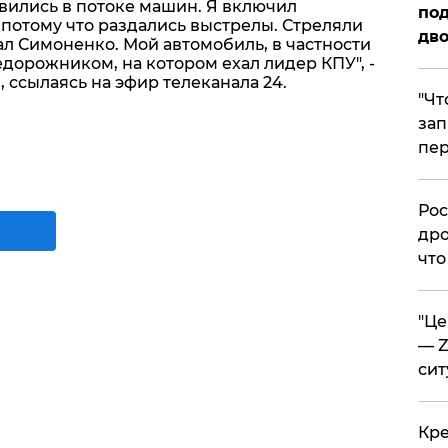
овились в потоке машин. Я включил
под
, потому что раздались выстрелы. Стреляли
дво
ал Симоненко. Мой автомобиль, в частности
едорожником, на котором ехал лидер КПУ", -
 ссылаясь на эфир телеканала 24.
​"Ч
зап
пер
​Ро
дро
что
​"Ц
— Z
сит
​Кр