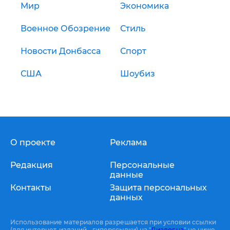
Мир
Экономика
Военное Обозрение
Стиль
Новости Донбасса
Спорт
США
Шоубиз
О проекте
Реклама
Редакция
Персональные
данные
Контакты
Защита персональных
данных
Использование материалов разрешается при условии ссылки
(для интернет-изданий - гиперссылки) на "
Диалог.ua
" не ниже