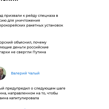
ад призвали к рейду спецназа в
сию для уничтожения
ерокорейских ракетных установок
орский объяснил, почему
яющие деньги российские
гархи не свергли Путина
Валерий Чалый
ый предупредил о следующем шаге
ина, направленном на то, чтобы
аина капитулировала