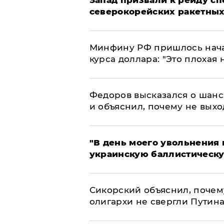
Запад призвали к рейду с
северокорейских ракетных
Минфину РФ пришлось начат
курса доллара: "Это плохая 
Федоров высказался о шанс
и объяснил, почему не выхо
​"В день моего увольнени
украинскую баллистическу
Сикорский объяснил, поче
олигархи не свергли Путин