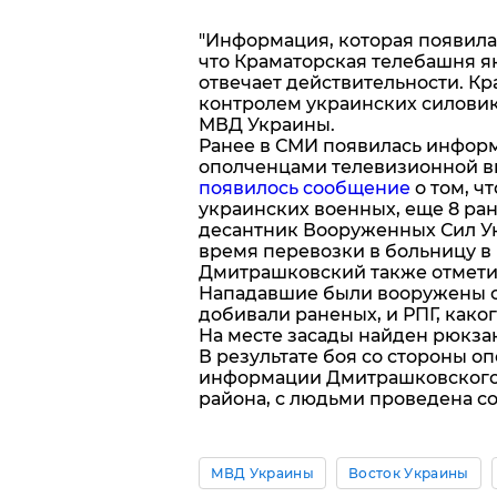
"Информация, которая появила
что Краматорская телебашня я
отвечает действительности. К
контролем украинских силовик
МВД Украины.
Ранее в СМИ появилась инфор
ополченцами телевизионной в
появилось сообщение
о том, ч
украинских военных, еще 8 ра
десантник Вооруженных Сил Ук
время перевозки в больницу в 
Дмитрашковский также отметил
Нападавшие были вооружены с
добивали раненых, и РПГ, како
На месте засады найден рюкза
В результате боя со стороны о
информации Дмитрашковского,
района, с людьми проведена с
МВД Украины
Восток Украины