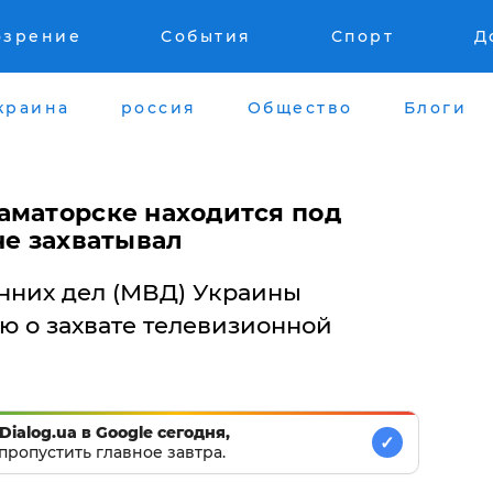
озрение
События
Спорт
Д
краина
россия
Общество
Блоги
аматорске находится под
не захватывал
нних дел (МВД) Украины
 о захвате телевизионной
Dialog.ua в Google сегодня,
✓
пропустить главное завтра.