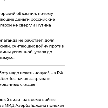
орский объяснил, почему
яющие деньги российские
гархи не свергли Путина
опаганда не работает: доля
сиян, считающих войну против
аины успешной, упала до
нимума
боту надо искать новую", – в РФ
dberries начал закрывать
кованные склады
вый визит за время войны:
ва МИД Азербайджана приехал