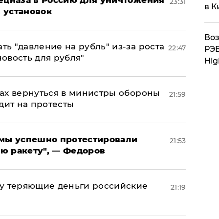
пецназа в Россию для уничтожения
23:31
в К
 установок
Воз
ь "давление на рубль" из-за роста
22:47
РЭБ
новость для рубля"
Hig
ах вернуться в министры обороны
21:59
дит на протесты
я мы успешно протестировали
21:53
ю ракету", — Федоров
му теряющие деньги российские
21:19
а