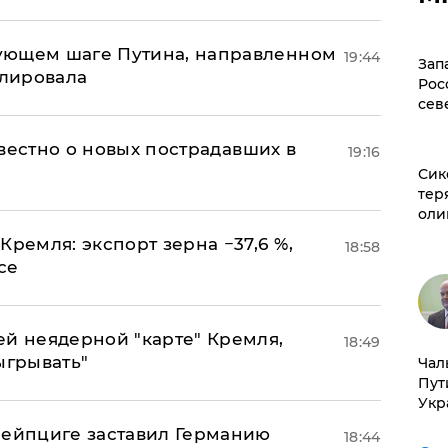
ующем шаге Путина, направленном
19:44
Зап
улировала
Рос
сев
известно о новых пострадавших в
19:16
Сик
тер
оли
Кремля: экспорт зерна −37,6 %,
18:58
се
ей неядерной "карте" Кремля,
18:49
ыгрывать"
Чал
Пут
Укр
 Лейпциге заставил Германию
18:44