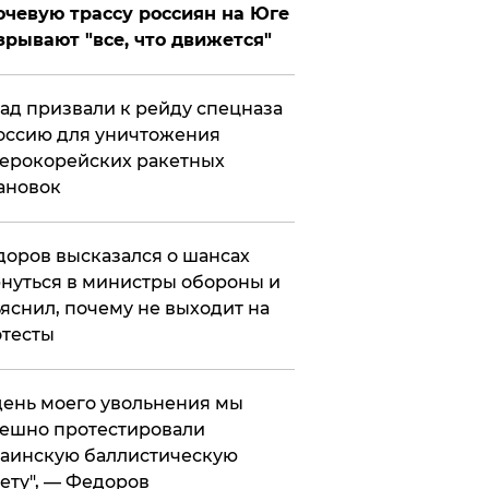
чевую трассу россиян на Юге
зрывают "все, что движется"
ад призвали к рейду спецназа
оссию для уничтожения
ерокорейских ракетных
ановок
оров высказался о шансах
нуться в министры обороны и
яснил, почему не выходит на
тесты
 день моего увольнения мы
ешно протестировали
аинскую баллистическую
ету", — Федоров