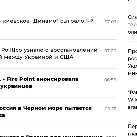
Сик
- киевское "Динамо" сыграло 1-й
07:03
тер
оли
 Politico узнало о восстановлении
07:00
​Пр
й между Украиной и США
рос
Укр
ми
 - Fire Point анонсировала
06:56
 украинцев
"Ра
Wil
ата
оссия в Черном море пытается
06:55
да
Пер
гла