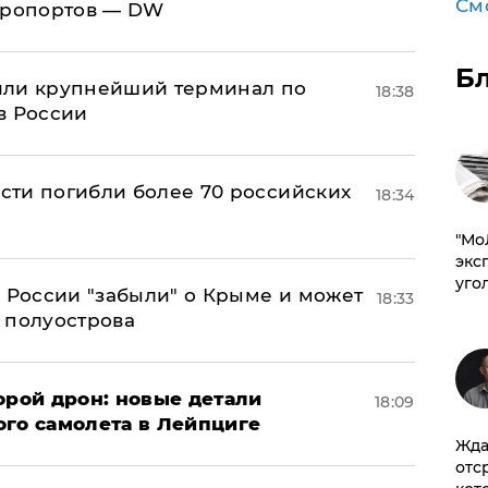
См
эропортов — DW
Б
или крупнейший терминал по
18:38
в России
асти погибли более 70 российских
18:34
​"М
эксп
уго
в России "забыли" о Крыме и может
18:33
т полуострова
орой дрон: новые детали
18:09
ого самолета в Лейпциге
Жда
отс