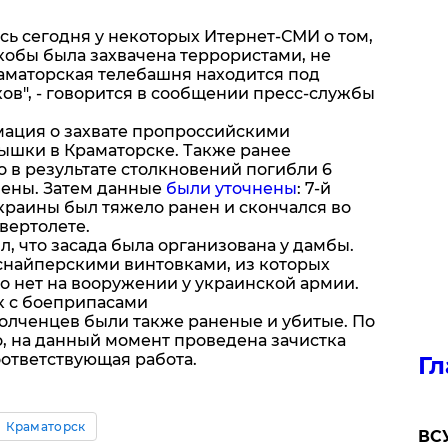
сь сегодня у некоторых Итернет-СМИ о том,
кобы была захвачена террористами, не
раматорская телебашня находится под
ов", - говорится в сообщении пресс-службы
мация о захвате пропроссийскими
ышки в Краматорске. Также ранее
то в результате столкновений погибли 6
нены. Затем данные
были уточнены
: 7-й
раины был тяжело ранен и скончался во
вертолете.
, что засада была организована у дамбы.
найперскими винтовками, из которых
го нет на вооружении у украинской армии.
к с боеприпасами
полченцев были также раненые и убитые. По
 на данный момент проведена зачистка
оответствующая работа.
Гл
Краматорск
ВСУ