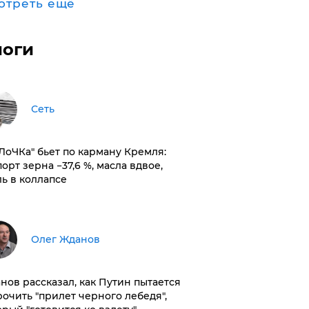
отреть ещё
логи
Сеть
оЛоЧКа" бьет по карману Кремля:
орт зерна −37,6 %, масла вдвое,
ль в коллапсе
Олег Жданов
нов рассказал, как Путин пытается
рочить "прилет черного лебедя",