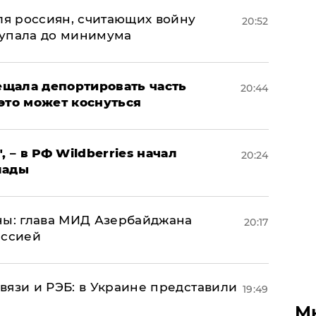
оля россиян, считающих войну
20:52
 упала до минимума
щала депортировать часть
20:44
это может коснуться
, – в РФ Wildberries начал
20:24
лады
ны: глава МИД Азербайджана
20:17
иссией
вязи и РЭБ: в Украине представили
19:49
М