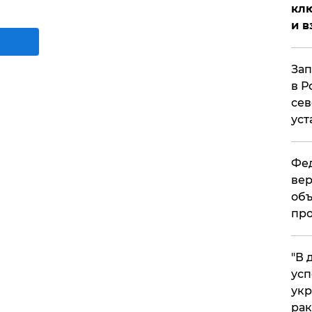
клю
и в
Зап
в Р
сев
уст
Фед
вер
объ
про
​"В
усп
укр
рак