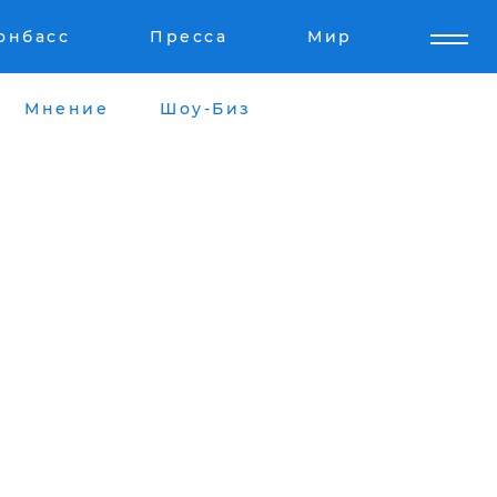
онбасс
Пресса
Мир
Мнение
Шоу-Биз