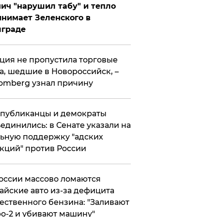
ич "нарушил табу" и тепло
нимает Зеленского в
лграде
ция не пропустила торговые
а, шедшие в Новороссийск, –
omberg узнал причину
публиканцы и демократы
единились: в Сенате указали на
ьную поддержку "адских
кций" против России
оссии массово ломаются
айские авто из-за дефицита
ественного бензина: "Заливают
о-2 и убивают машину"