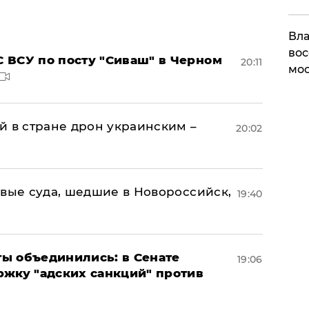
Вла
вос
 ВСУ по посту "Сиваш" в Черном
20:11
мос
й в стране дрон украинским –
20:02
овые суда, шедшие в Новороссийск,
19:40
ы объединились: в Сенате
19:06
ржку "адских санкций" против