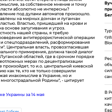
Вуч
омыслие, за собственное мнение и точку
власти абсолютно не интересны?
при
явление под дулами автоматов произошло.
Бе
равлены на мирных дончан и луганчан
ластью. Властью, пришедшей на крови и
а основе запугивания и угроз.
Тур
остность нашей страны, я требую
суд
оведения антитеррористической операции
ск и спецподразделений, расформирования
Blo
и". Центральная власть, провозгласившая
онального примирения, должна такой диалог
Луганской областей, где в срочном порядке
Рес
неотложных мерах по децентрализации
объ
не произойдет, то и.о. центральной киевской
сил
ию как те, кто не только совершили
жая инакомыслие в Украине, но и
сан
ногострадальной Родины", - цитирует
В Р
ке Украины за 14 мая
кит
кач
Евр
аил Добкин