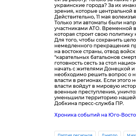
украинские города? За их инак
зрения, которые центральной 
Действительно, 11 мая волеизъ
Только эти автоматы были нап
участниками АТО. Временной в
которая строит свою политику н
Для того, чтобы сохранить цел
немедленного прекращения пр
на востоке страны, отвод вой
"карательных батальонов смерт
готовность сесть за стол наци
начать с жителями Донецкой и 
необходимо решить вопрос о 
власти в регионах. Если этого 
власти войдут в мировую истор
военные преступления, уничто
уменьшили территорию нашей м
Добкина пресс-служба ПР.
Хроника событий на Юго-Восто
Партия регионов
Днипро
Мих