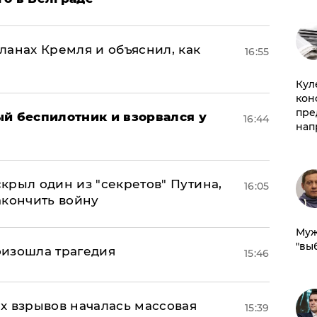
ланах Кремля и объяснил, как
16:55
Куле
кон
пре
ый беспилотник и взорвался у
16:44
нап
крыл один из "секретов" Путина,
16:05
акончить войну
Муж
"вы
оизошла трагедия
15:46
х взрывов началась массовая
15:39