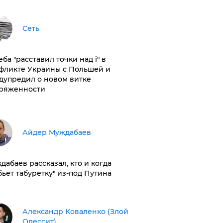
Сеть
ба "расставил точки над і" в
фликте Украины с Польшей и
дупредил о новом витке
ряженности
Айдер Муждабаев
дабаев рассказал, кто и когда
бьет табуретку" из-под Путина
Александр Коваленко (Злой
Одессит)