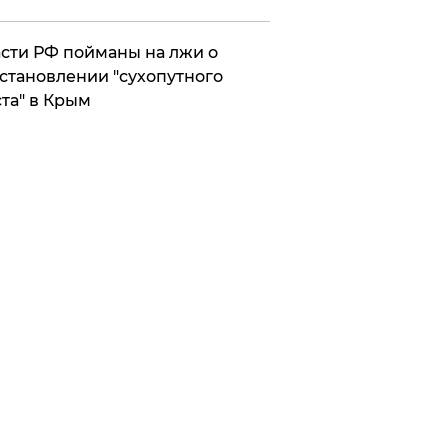
сти РФ пойманы на лжи о
становлении "сухопутного
та" в Крым