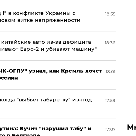
 і" в конфликте Украины с
18:55
новом витке напряженности
китайские авто из-за дефицита
18:36
ливают Евро-2 и убивают машину"
ЧК-ОГПУ" узнал, как Кремль хочет
18:01
оссиян
когда "выбьет табуретку" из-под
17:59
М
утина: Вучич "нарушил табу" и
17:07
го в Белграде