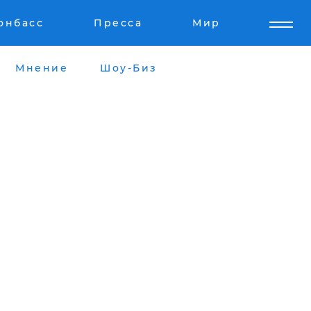
онбасс
Пресса
Мир
Мнение
Шоу-Биз