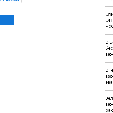
Спи
ОГП
моб
В Б
бес
важ
В Г
взр
эва
Зел
важ
рак