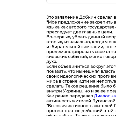
Это заявление Добкин сделал 
"Мое предложение закрепить в
языка как второго государствен
преследует две главные цели.
Во-первых, убрать данный вопр
вторых, изначально, когда я е
избирательной кампании, это 
продемонстрировать свое отнош
киевских событий, мягко гово
духа.
Если объединиться вокруг это
показать, что нынешняя власть
своих идеологических противн
мира в стране идти на непопул
сделать. Такое решение было б
внутри Украины, но и за ее пр
Как ранее передавал
Диалог.ua
активность жителей Луганской 
"Высокая активность жителей Л
протест против действий этой 
ей за работу. Только за какие гр