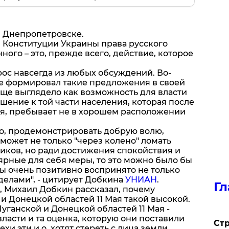
в Днепропетровске.
 Конституции Украины права русского
ного – это, прежде всего, действие, которое
ос навсегда из любых обсуждений. Во-
ще формировал такие предложения в своей
еще выглядело как возможность для власти
ение к той части населения, которая после
ря, пребывает не в хорошем расположении
го, продемонстрировать добрую волю,
 может не только "через колено" ломать
иков, но ради достижения спокойствия и
ярные для себя меры, то это можно было бы
ы очень позитивно воспринято не только
еделами", - цитирует Добкина
УНИАН
.
Гл
, Михаил Добкин рассказал, почему
и Донецкой областей 11 Мая такой высокой.
уганской и Донецкой областей 11 Мая -
власти и та оценка, которую они поставили
Стр
ехи эти и.о. хотят стереть с лица земли