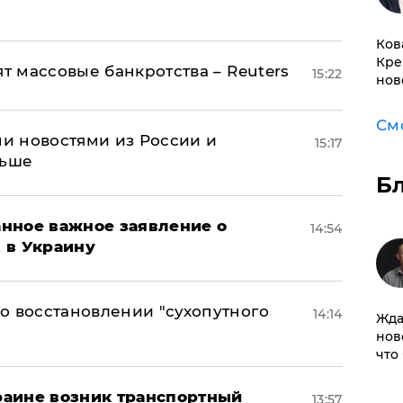
Ков
Кре
ят массовые банкротства – Reuters
15:22
нов
См
и новостями из России и
15:17
льше
Б
нное важное заявление о
14:54
t в Украину
о восстановлении "сухопутного
14:14
Жда
нов
что
краине возник транспортный
13:57