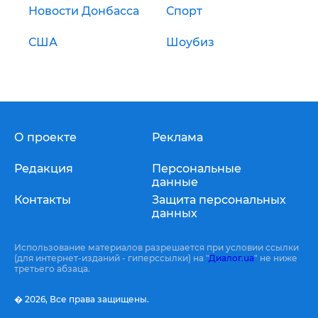
Новости Донбасса
Спорт
США
Шоубиз
О проекте
Реклама
Редакция
Персональные
данные
Контакты
Защита персональных
данных
Использование материалов разрешается при условии ссылки
(для интернет-изданий - гиперссылки) на "
Диалог.ua
" не ниже
третьего абзаца.
� 2026,
Все права защищены.