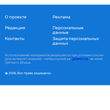
О проекте
Реклама
Редакция
Персональные
данные
Контакты
Защита персональных
данных
Использование материалов разрешается при условии ссылки
(для интернет-изданий - гиперссылки) на "
Диалог.ua
" не ниже
третьего абзаца.
� 2026,
Все права защищены.