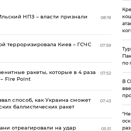
Кре
льский НПЗ – власти признали
кош
08:19
ата
ког
й терроризировала Киев – ГСЧС
07:59
Тур
Пак
по 
енитные ракеты, которые в 4 раза
07:52
 Fire Point
В С
вве
про
вал способ, как Украина сможет
07:43
ских баллистических ракет
​"Н
оск
рани отреагировали на удар
раз
05:51