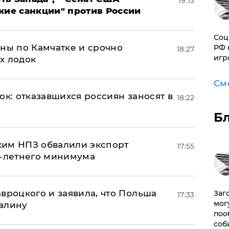
19:13
кие санкции" против России
Соц
ины по Камчатке и срочно
РФ 
18:27
игр
х лодок
См
ок: отказавшихся россиян заносят в
18:22
Б
ким НПЗ обвалили экспорт
17:55
0-летнего минимума
авроцкого и заявила, что Польша
Заг
17:33
мог
алину
поо
соб