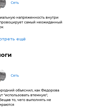
Сеть
иальную напряженность внутри
провоцирует самый неожиданный
ок
отреть ещё
логи
Сеть
ородний объяснил, как Федорова
ут "использовать втемную",
бещав то, чего выполнять не
ираются