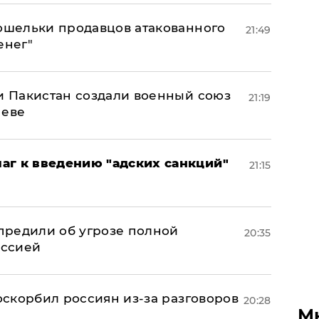
кошельки продавцов атакованного
21:49
енег"
 и Пакистан создали военный союз
21:19
неве
аг к введению "адских санкций"
21:15
предили об угрозе полной
20:35
оссией
 оскорбил россиян из-за разговоров
20:28
М