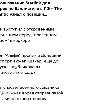
ользование Starlink для
ров по баллистике в РФ – The
antic узнал о позиции
знесмена
к выступил с откровенным
знанием перед "последним
цем" в карьере
н "Альфы" проник в Донецкий
опорт и сжег "Шахед" еще до
уска: опубликованы
склюзивные кадры
ул спасает военного союзника
Р: Южная Корея отправила РФ
тысяч тонн авиатоплива