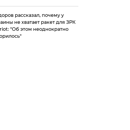
оров рассказал, почему у
аины не хватает ракет для ЗРК
riot: "Об этом неоднократно
орилось"