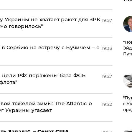
у Украины не хватает ракет для ЗРК
19:57
тно говорилось"
​"По
в Сербию на встречу с Вучичем – о
Эйд
19:33
Пут
2 цели РФ: поражены база ФСБ
19:27
флота"
"Пу
вой тяжелой зимы: The Atlantic о
с У
19:22
пре
г Украины угасает
ь Запада", – Сенат США