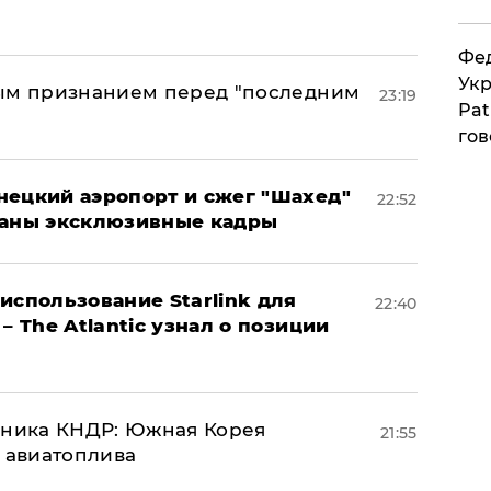
Фед
Укр
ным признанием перед "последним
23:19
Pat
гов
нецкий аэропорт и сжег "Шахед"
22:52
ваны эксклюзивные кадры
использование Starlink для
22:40
– The Atlantic узнал о позиции
юзника КНДР: Южная Корея
21:55
н авиатоплива