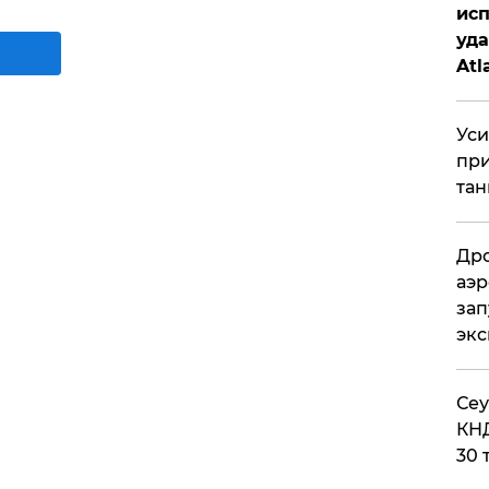
исп
уда
Atl
би
Уси
при
тан
Дро
аэр
зап
эк
​Се
КНД
30 