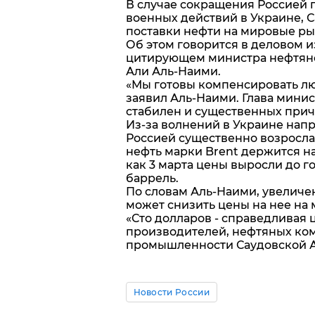
В случае сокращения Россией 
военных действий в Украине, С
поставки нефти на мировые ры
Об этом говорится в деловом из
цитирующем министра нефтян
Али Аль-Наими.
«Мы готовы компенсировать люб
заявил Аль-Наими. Глава минис
стабилен и существенных прич
Из-за волнений в Украине нап
Россией существенно возросла,
нефть марки Brent держится на
как 3 марта цены выросли до го
баррель.
По словам Аль-Наими, увеличе
может снизить цены на нее на 
«Сто долларов - справедливая ц
производителей, нефтяных ком
промышленности Саудовской А
Новости России