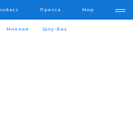
онбасс
Пресса
Мир
Мнение
Шоу-Биз