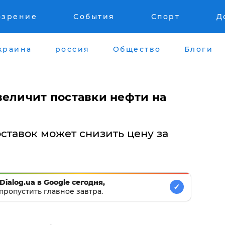
озрение
События
Спорт
Д
краина
россия
Общество
Блоги
величит поставки нефти на
ставок может снизить цену за
Dialog.ua в Google сегодня,
✓
пропустить главное завтра.