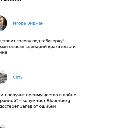
Игорь Эйдман
дставит голову под табакерку", –
ман описал сценарий краха власти
ина
Сеть
тин получит преимущество в войне
краиной", – колумнист Bloomberg
достерег Запад от ошибки