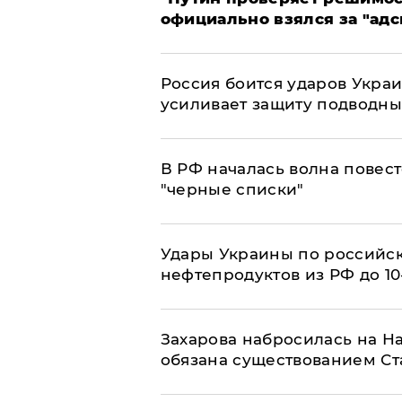
официально взялся за "адс
Россия боится ударов Укра
усиливает защиту подводны
​В РФ началась волна повест
"черные списки"
Удары Украины по российс
нефтепродуктов из РФ до 1
​Захарова набросилась на Н
обязана существованием Ст