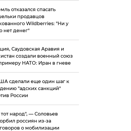
мль отказался спасать
ельки продавцов
кованного Wildberries: "Ни у
о нет денег"
ция, Саудовская Аравия и
истан создали военный союз
примеру НАТО: Иран в гневе
ША сделали еще один шаг к
дению "адских санкций"
тив России
е тот народ", — Соловьев
орбил россиян из-за
говоров о мобилизации