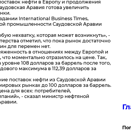
поставок нефти в Европу и продолжения
аудовская Аравия готова увеличить
нки.
дании International Business Times,
ой промышленности Саудовской Аравии
ую нехватку, которая может возникнуть», -
терства отметил, что пока рынок достаточно
ин для перемен нет.
ряженность в отношениях между Европой и
 что моментально отразилось на цене. Так,
 уровне 108 долларов за баррель после того,
дового максимума в 112,39 долларов за
ние поставок нефти из Саудовской Аравии
мировых рынках до 100 долларов за баррель.
ена для всех: потребителей,
паний», - сказал министр нефтяной
равии.
Гл
Поп