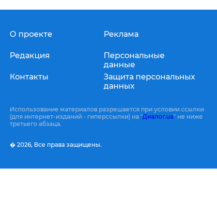
О проекте
Реклама
Редакция
Персональные
данные
Контакты
Защита персональных
данных
Использование материалов разрешается при условии ссылки
(для интернет-изданий - гиперссылки) на "
Диалог.ua
" не ниже
третьего абзаца.
� 2026,
Все права защищены.