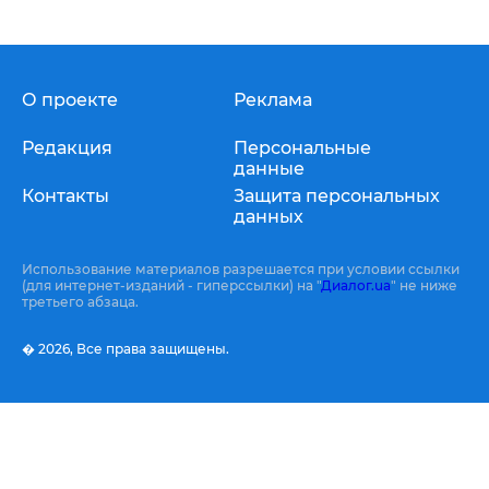
О проекте
Реклама
Редакция
Персональные
данные
Контакты
Защита персональных
данных
Использование материалов разрешается при условии ссылки
(для интернет-изданий - гиперссылки) на "
Диалог.ua
" не ниже
третьего абзаца.
� 2026,
Все права защищены.