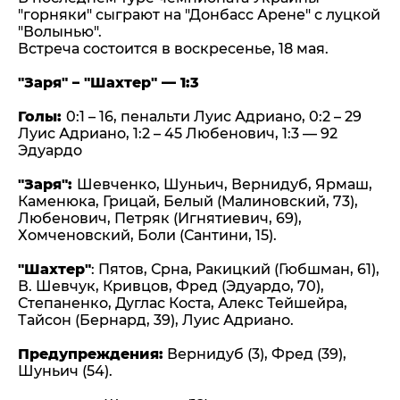
"горняки" сыграют на "Донбасс Арене" с луцкой
"Волынью".
Встреча состоится в воскресенье, 18 мая.
"Заря" – "Шахтер" — 1:3
Голы:
0:1 – 16, пенальти Луис Адриано, 0:2 – 29
Луис Адриано, 1:2 – 45 Любенович, 1:3 — 92
Эдуардо
"Заря":
Шевченко, Шуньич, Вернидуб, Ярмаш,
Каменюка, Грицай, Белый (Малиновский, 73),
Любенович, Петряк (Игнятиевич, 69),
Хомченовский, Боли (Сантини, 15).
"Шахтер"
: Пятов, Срна, Ракицкий (Гюбшман, 61),
В. Шевчук, Кривцов, Фред (Эдуардо, 70),
Степаненко, Дуглас Коста, Алекс Тейшейра,
Тайсон (Бернард, 39), Луис Адриано.
Предупреждения:
Вернидуб (3), Фред (39),
Шуньич (54).