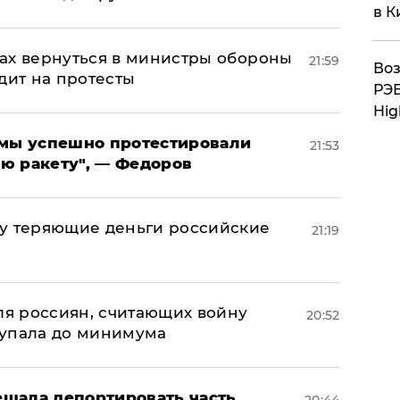
в К
ах вернуться в министры обороны
21:59
Воз
дит на протесты
РЭБ
Hig
я мы успешно протестировали
21:53
ю ракету", — Федоров
му теряющие деньги российские
21:19
а
оля россиян, считающих войну
20:52
 упала до минимума
щала депортировать часть