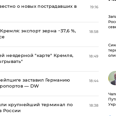
известно о новых пострадавших в
19:16
Зап
Рос
сев
Кремля: экспорт зерна −37,6 %,
18:58
се
Сик
тер
ей неядерной "карте" Кремля,
оли
18:49
ыгрывать"
 Лейпциге заставил Германию
18:44
эропортов — DW
Чал
Пут
или крупнейший терминал по
Укр
18:38
в России