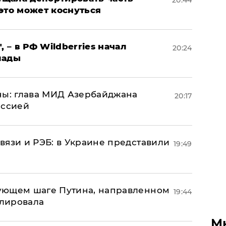
20:44
это может коснуться
, – в РФ Wildberries начал
20:24
лады
ны: глава МИД Азербайджана
20:17
иссией
вязи и РЭБ: в Украине представили
19:49
ующем шаге Путина, направленном
19:44
улировала
М