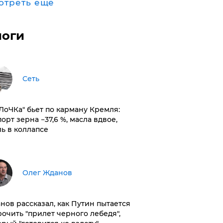
отреть ещё
логи
Сеть
оЛоЧКа" бьет по карману Кремля:
орт зерна −37,6 %, масла вдвое,
ль в коллапсе
Олег Жданов
нов рассказал, как Путин пытается
рочить "прилет черного лебедя",