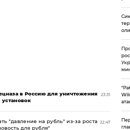
Сик
тер
оли
​Пр
рос
Укр
ми
"Ра
пецназа в Россию для уничтожения
23:31
Wil
 установок
ата
Пер
ь "давление на рубль" из-за роста
22:47
гла
новость для рубля"