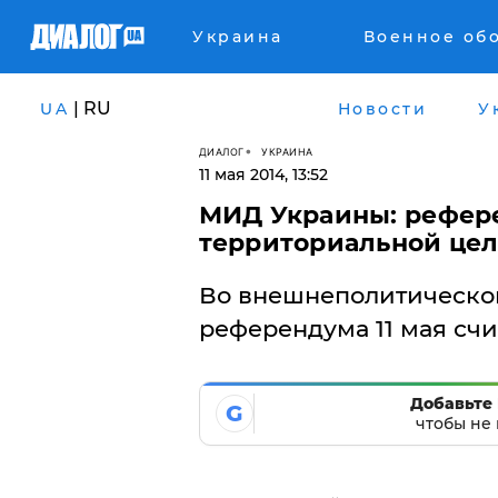
Украина
Военное об
| RU
UA
Новости
У
ДИАЛОГ
УКРАИНА
11 мая 2014, 13:52
МИД Украины: рефер
территориальной цел
Во внешнеполитическо
референдума 11 мая счи
Добавьте 
G
чтобы не 