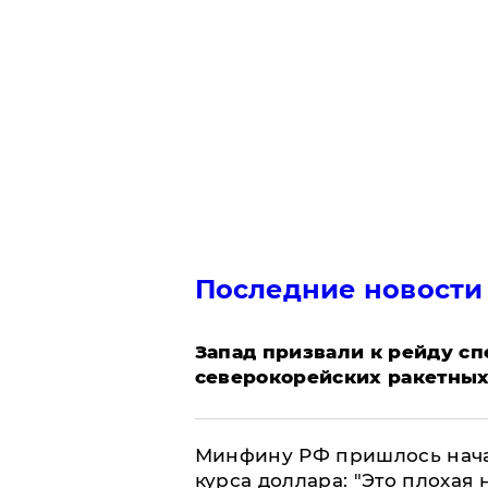
Последние новости
Запад призвали к рейду с
северокорейских ракетных
Минфину РФ пришлось начат
курса доллара: "Это плохая 