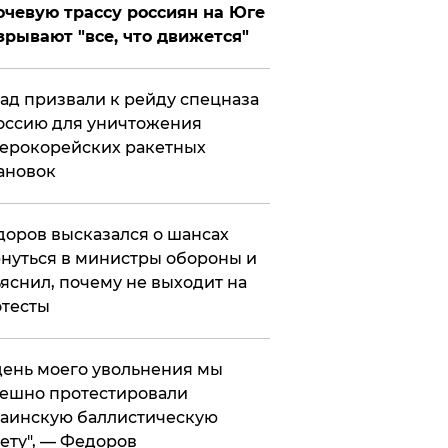
чевую трассу россиян на Юге
зрывают "все, что движется"
ад призвали к рейду спецназа
оссию для уничтожения
ерокорейских ракетных
ановок
оров высказался о шансах
нуться в министры обороны и
яснил, почему не выходит на
тесты
 день моего увольнения мы
ешно протестировали
аинскую баллистическую
ету", — Федоров