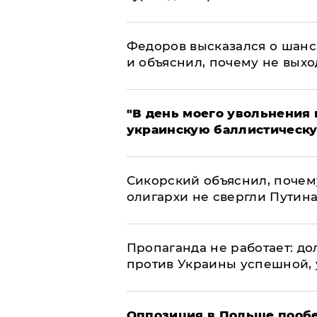
Федоров высказался о шанс
и объяснил, почему не выхо
​"В день моего увольнени
украинскую баллистическу
Сикорский объяснил, поче
олигархи не свергли Путин
​Пропаганда не работает: д
против Украины успешной,
Оппозиция в Польше пообе