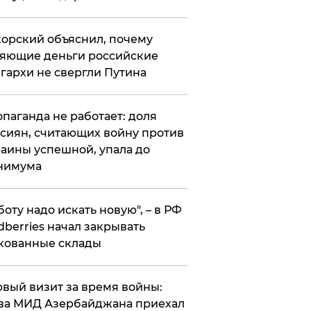
орский объяснил, почему
яющие деньги российские
гархи не свергли Путина
опаганда не работает: доля
сиян, считающих войну против
аины успешной, упала до
нимума
боту надо искать новую", – в РФ
dberries начал закрывать
кованные склады
вый визит за время войны:
ва МИД Азербайджана приехал