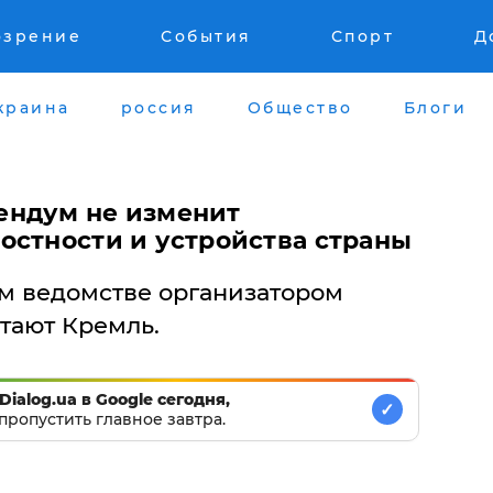
озрение
События
Спорт
Д
краина
россия
Общество
Блоги
ендум не изменит
остности и устройства страны
м ведомстве организатором
тают Кремль.
Dialog.ua в Google сегодня,
✓
пропустить главное завтра.