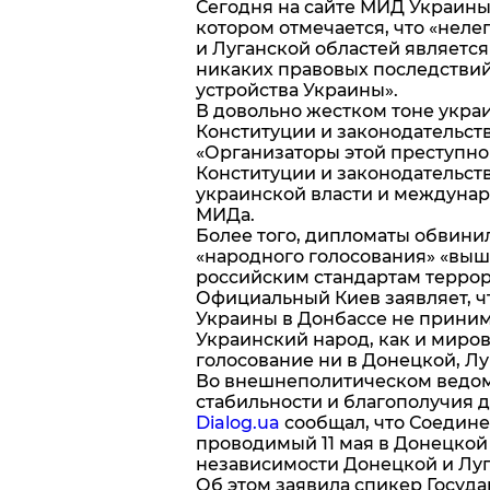
Сегодня на сайте МИД Украины
котором отмечается, что «нел
и Луганской областей являетс
никаких правовых последствий
устройства Украины».
В довольно жестком тоне укра
Конституции и законодательст
«Организаторы этой преступно
Конституции и законодательст
украинской власти и междунаро
МИДа.
Более того, дипломаты обвини
«народного голосования» «вы
российским стандартам терро
Официальный Киев заявляет, 
Украины в Донбассе не приним
Украинский народ, как и миро
голосование ни в Донецкой, Лу
Во внешнеполитическом ведом
стабильности и благополучия 
Dialog.ua
сообщал, что Соедин
проводимый 11 мая в Донецкой
независимости Донецкой и Луг
Об этом заявила спикер Госуд