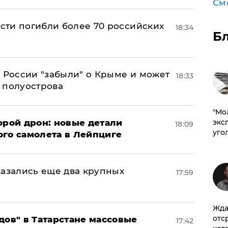
См
асти погибли более 70 российских
18:34
Б
в России "забыли" о Крыме и может
18:33
т полуострова
​"М
орой дрон: новые детали
эксп
18:09
уго
ого самолета в Лейпциге
тказались еще два крупных
17:59
Жда
отс
дов" в Татарстане массовые
17:42