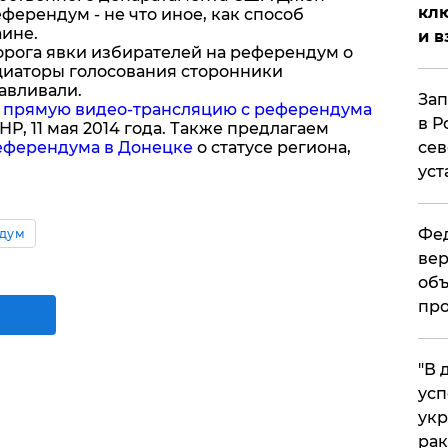
клю
ферендум - не что иное, как способ
ине.
и в
порога явки избирателей на референдум о
циаторы голосования сторонники
авливали.
Зап
ю
прямую видео-трансляцию с референдума
в Р
НР, 11 мая 2014 года. Также предлагаем
еферендума в Донецке
о статусе региона,
сев
уст
Фед
дум
вер
объ
про
​"В
усп
укр
рак