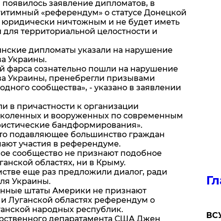
 появилось заявление дипломатов, в
егитимный «референдум» о статусе Донецкой
я юридически ничтожным и не будет иметь
 для территориальной целостности и
инские дипломаты указали на нарушение
ва Украины.
й фарса сознательно пошли на нарушение
ва Украины, пренебрегли призывами
дного сообщества», - указано в заявлении
ли в причастности к организации
школенных и вооруженных по современным
ристические бандформирования».
что подавляющее большинство граждан
ают участия в референдуме.
вое сообщество не признают подобное
ганской областях, ни в Крыму.
стве еще раз предложили диалог, ради
Гл
для Украины.
енные штаты Америки не признают
 и Луганской областях референдум о
анской народных республик.
ВСУ
арственного депаратамента США Джен