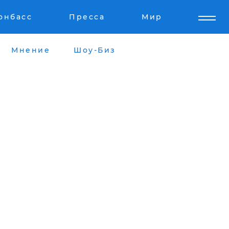
онбасс
Пресса
Мир
Мнение
Шоу-Биз