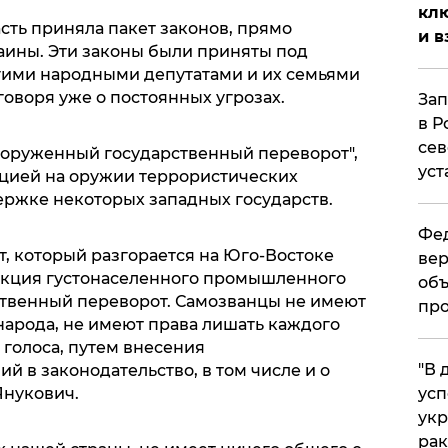
клю
сть приняла пакет законов, прямо
и в
ины. Эти законы были приняты под
гими народными депутатами и их семьями
говоря уже о постоянных угрозах.
Зап
в Р
сев
ооруженный государственный переворот",
уст
цией на оружии террористических
ржке некоторых западных государств.
Фед
т, который разгорается на Юго-Востоке
вер
еакция густонаселенного промышленного
объ
твенный переворот. Самозванцы не имеют
про
народа, не имеют права лишать каждого
 голоса, путем внесения
​"В
 в законодательство, в том числе и о
Янукович.
усп
укр
рак