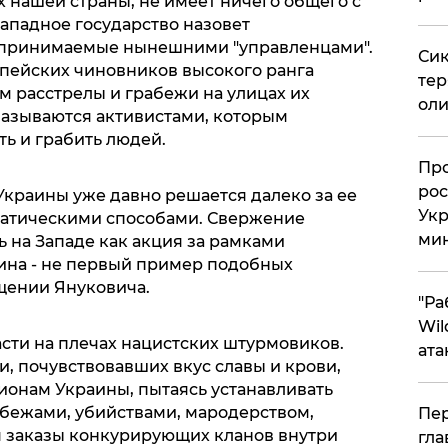
х нашей страны, не имеет ничего общего с
западное государство назовет
дпринимаемые нынешними "управленцами".
Сик
опейских чиновников высокого ранга
тер
 расстрелы и грабежи на улицах их
оли
называются активистами, которым
ь и грабить людей.
​Пр
рос
Украины уже давно решается далеко за ее
Укр
ратическими способами. Свержение
ми
 на Западе как акция за рамками
ина - не первый пример подобных
ащении Януковича.
"Ра
Wil
сти на плечах нацистских штурмовиков.
ата
, почувствовавших вкус славы и крови,
ионам Украины, пытаясь устанавливать
абежами, убийствами, мародерством,
Пер
яя заказы конкурирующих кланов внутри
гла