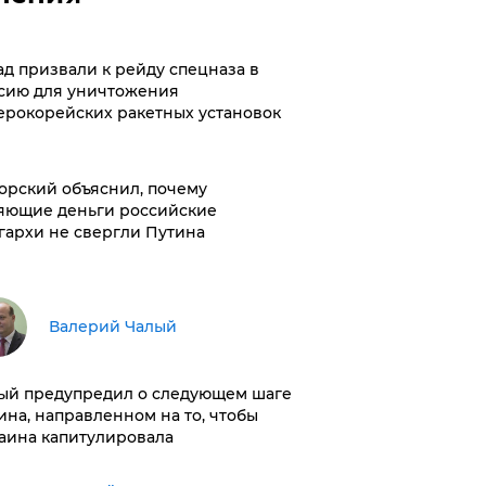
ад призвали к рейду спецназа в
сию для уничтожения
ерокорейских ракетных установок
орский объяснил, почему
яющие деньги российские
гархи не свергли Путина
Валерий Чалый
ый предупредил о следующем шаге
ина, направленном на то, чтобы
аина капитулировала