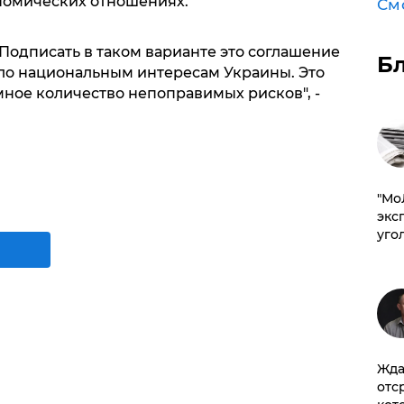
номических отношениях.
См
 Подписать в таком варианте это соглашение
Б
вало национальным интересам Украины. Это
мное количество непоправимых рисков", -
​"М
эксп
уго
Жда
отс