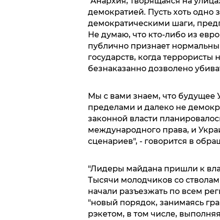
"Анархия, творящаяся на улица
демократией. Пусть хоть одно 
демократическими шаги, пре
Не думаю, что кто-либо из евр
публично признает нормальным
государств, когда террористы 
безнаказанно дозволено убиват
Мы с вами знаем, что будущее 
пределами и далеко не демок
законной власти планировалось
международного права, и Укра
сценариев", - говорится в обр
"Лидеры майдана пришли к вла
Тысячи молодчиков со стволами
начали разъезжать по всем рег
"новый порядок, занимаясь гр
рэкетом, в том числе, выполн