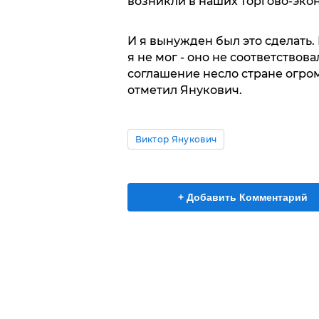
возникли в наших торгово-эко
И я вынужден был это сделать.
я не мог - оно не соответство
соглашение несло стране огро
отметил Янукович.
Виктор Янукович
+ Добавить Комментарий