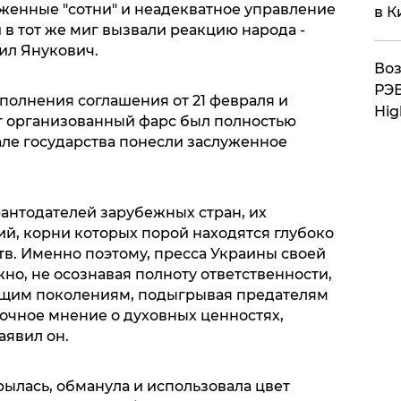
уженные "сотни" и неадекватное управление
в К
в тот же миг вызвали реакцию народа -
вил Янукович.
Воз
РЭБ
полнения соглашения от 21 февраля и
Hig
от организованный фарс был полностью
але государства понесли заслуженное
рантодателей зарубежных стран, их
, корни которых порой находятся глубоко
ств. Именно поэтому, пресса Украины своей
но, не осознавая полноту ответственности,
щим поколениям, подыгрывая предателям
чное мнение о духовных ценностях,
аявил он.
крылась, обманула и использовала цвет