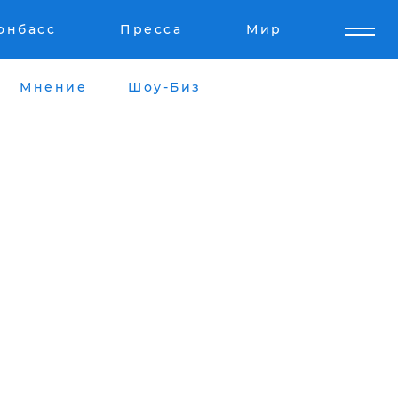
онбасс
Пресса
Мир
Мнение
Шоу-Биз