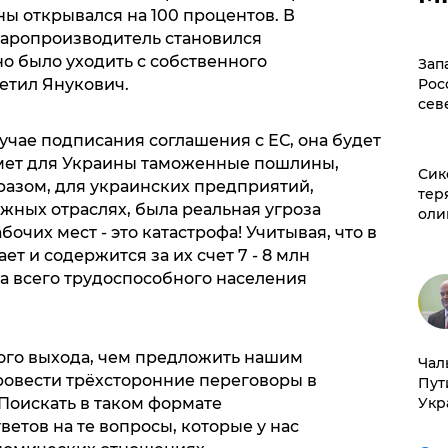
ы открывался на 100 процентов. В
варопроизводитель становился
 было уходить с собственного
Зап
метил Янукович.
Рос
сев
лучае подписания соглашения с ЕС, она будет
мет для Украины таможенные пошлины,
Сик
разом, для украинских предприятий,
тер
жных отраслях, была реальная угроза
оли
бочих мест - это катастрофа! Учитывая, что в
т и содержится за их счет 7 - 8 млн
а всего трудоспособного населения
гого выхода, чем предложить нашим
Чал
провести трёхсторонние переговоры в
Пут
 Поискать в таком формате
Укр
етов на те вопросы, которые у нас