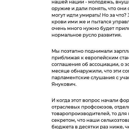
нашей нации - молодежь, вну
оружие и дали понять, что они
могут идти умирать! Но за что? 
крови ими же и пытался управл
очень много нужно будет прил
нормальное русло развития.
Мы поэтапно поднимали зарпла
приближая к европейским стан
соглашения об ассоциации, о з
месяце обнаружили, что эти с
парламентские слушания с учас
Янукович.
И когда этот вопрос начали фо
отраслевых профсоюзов, отде
товаропроизводителей, то для 
секретом, что наши сельхозто
бюджета в десятки раз ниже, ч