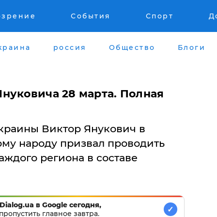
озрение
События
Спорт
Д
краина
россия
Общество
Блоги
нуковича 28 марта. Полная
краины Виктор Янукович в
му народу призвал проводить
аждого региона в составе
Dialog.ua в Google сегодня,
✓
пропустить главное завтра.