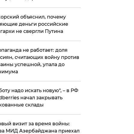
орский объяснил, почему
яющие деньги российские
гархи не свергли Путина
опаганда не работает: доля
сиян, считающих войну против
аины успешной, упала до
нимума
боту надо искать новую", – в РФ
dberries начал закрывать
кованные склады
вый визит за время войны:
ва МИД Азербайджана приехал