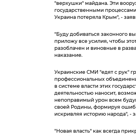
"верхушки" майдана. Эти воор
государственными процессами 
Украина потеряла Крым", - зая
"Буду добиваться законного вы
приложу все усилия, чтобы эт
разоблачен и виновные в разв
наказание.
Украинские СМИ "едят с рук" г
профессиональных объединений
в системе власти этих государ
деятельностью наносит, возмож
непоправимый урон всем буду
своей Родины, формируя ошибо
искривляя историю народа", - з
"Новая власть" как всегда при