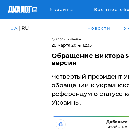
Украина
Военное об
| RU
UA
Новости
У
ДИАЛОГ
УКРАИНА
28 марта 2014, 12:35
Обращение Виктора Я
версия
Четвертый президент У
обращении к украинско
референдум о статусе к
Украины.
Добавьте 
G
чтобы не 