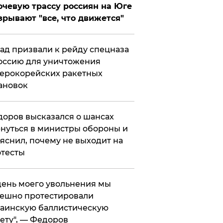
чевую трассу россиян на Юге
зрывают "все, что движется"
ад призвали к рейду спецназа
оссию для уничтожения
ерокорейских ракетных
ановок
оров высказался о шансах
нуться в министры обороны и
яснил, почему не выходит на
тесты
 день моего увольнения мы
ешно протестировали
аинскую баллистическую
ету", — Федоров