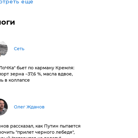
отреть ещё
логи
Сеть
оЛоЧКа" бьет по карману Кремля:
орт зерна −37,6 %, масла вдвое,
ль в коллапсе
Олег Жданов
нов рассказал, как Путин пытается
рочить "прилет черного лебедя",