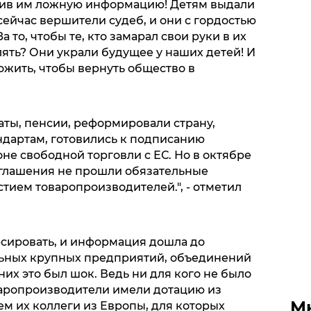
шив им ложную информацию! Детям выдали
 сейчас вершители судеб, и они с гордостью
За то, чтобы те, кто замарал свои руки в их
ять? Они украли будущее у наших детей! И
ожить, чтобы вернуть общество в
ты, пенсии, реформировали страну,
дартам, готовились к подписанию
оне свободной торговли с ЕС. Но в октябре
оглашения не прошли обязательные
тием товаропроизводителей.", - отметил
рсировать, и информация дошла до
льных крупных предприятий, объединений
них это был шок. Ведь ни для кого не было
варопроизводители имели дотацию из
М
ем их коллеги из Европы, для которых