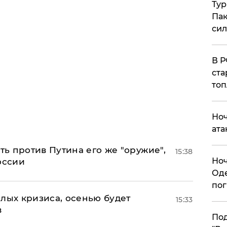
Тур
Пак
си
​В 
ста
топ
​Но
ата
ь против Путина его же "оружие",
15:38
​Но
оссии
Оде
пог
лых кризиса, осенью будет
15:33
в
По