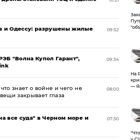
10:21
Зак
Пут
"об
ов и Одессу: разрушены жилые
09:52
ЭБ "Волна Купол Гарант",
09:34
ink
На 
кри
— Я
что знает о войне и чего не
08:00
 вещи закрывает глаза
на все суда" в Черном море и
07:30
​"Ч
у С