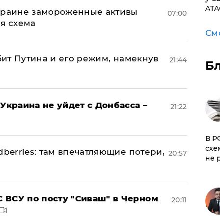
ATA
Украине замороженные активы
07:00
ая схема
См
убит Путина и его режим, намекнув
21:44
Б
Украина не уйдет с Донбасса –
21:22
​В 
схе
dberries: там впечатляющие потери,
20:57
не 
 ВСУ по посту "Сиваш" в Черном
20:11