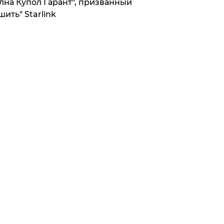
лна Купол Гарант", призванный
шить" Starlink