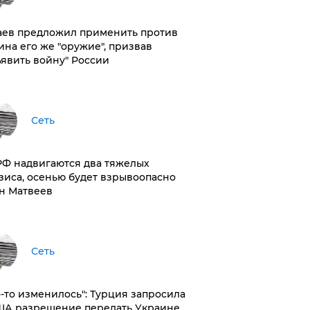
аев предложил применить против
ина его же "оружие", призвав
ъявить войну" России
Сеть
РФ надвигаются два тяжелых
зиса, осенью будет взрывоопасно
н Матвеев
Сеть
то-то изменилось": Турция запросила
ША разрешение передать Украине