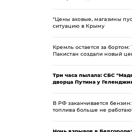
​"Цены аховые, магазины пу
ситуацию в Крыму
​Кремль остается за бортом:
Пакистан создали новый це
Три часа пылала: СБС "Мад
дворца Путина у Геленджи
​В РФ заканчивается бензи
топлива больше не работаю
​Ночь взрывов в Белгороде