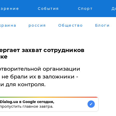
озрение
События
Спорт
Д
краина
россия
Общество
Блоги
ергает захват сотрудников
цке
отворительной организации
 не брали их в заложники -
и для контроля.
Dialog.ua в Google сегодня,
✓
пропустить главное завтра.