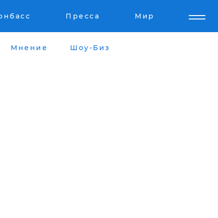
онбасс
Пресса
Мир
Мнение
Шоу-Биз