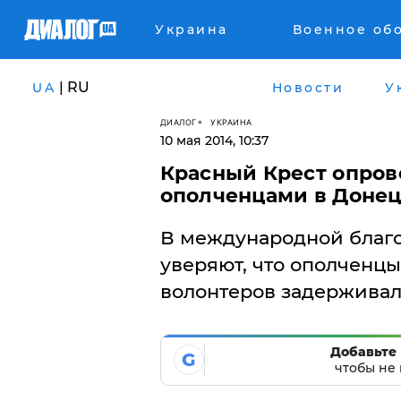
Украина
Военное об
| RU
UA
Новости
У
ДИАЛОГ
УКРАИНА
10 мая 2014, 10:37
Красный Крест опров
ополченцами в Доне
В международной благ
уверяют, что ополченцы
волонтеров задерживал
Добавьте 
G
чтобы не 