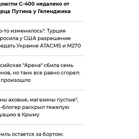
ожгли С-400 недалеко от
рца Путина у Геленджика
то-то изменилось": Турция
росила у США разрешение
едать Украине ATACMS и M270
ссийская "Арена" сбила семь
нов, но танк все равно сгорел:
 произошло
ены аховые, магазины пустые",
-блогер раскрыл тяжелую
уацию в Крыму
емль остается за бортом: