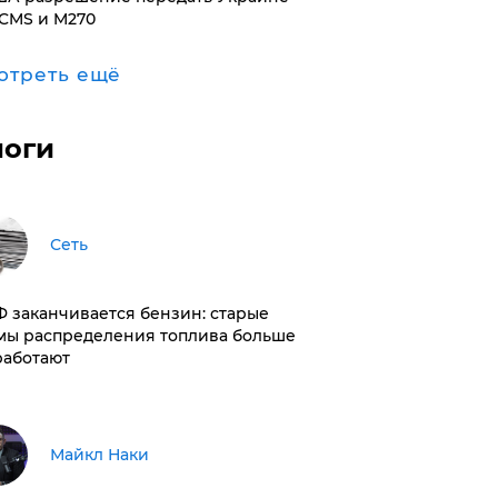
CMS и M270
отреть ещё
логи
Сеть
РФ заканчивается бензин: старые
мы распределения топлива больше
работают
Майкл Наки