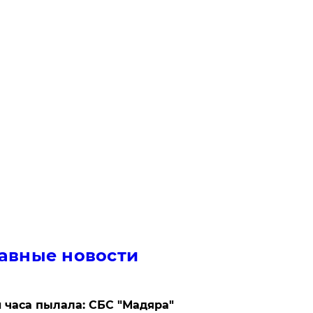
авные новости
 часа пылала: СБС "Мадяра"