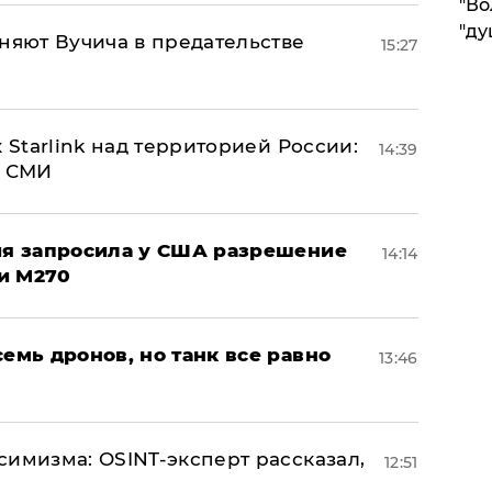
"Во
"ду
няют Вучича в предательстве
15:27
 Starlink над территорией России:
14:39
- СМИ
ция запросила у США разрешение
14:14
и M270
семь дронов, но танк все равно
13:46
симизма: OSINT-эксперт рассказал,
12:51