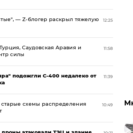
стые", — Z-блогер раскрыл тяжелую
12:25
 Турция, Саудовская Аравия и
11:58
нтр силы
яра" подожгли С-400 недалеко от
11:39
ка
М
н: старые схемы распределения
10:49
т
: дроны атаковали ТЭЦ и здание