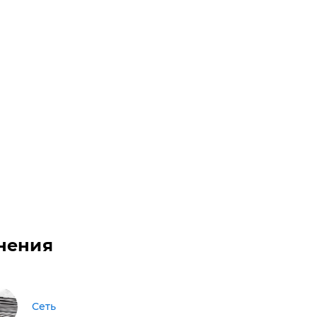
нения
Сеть