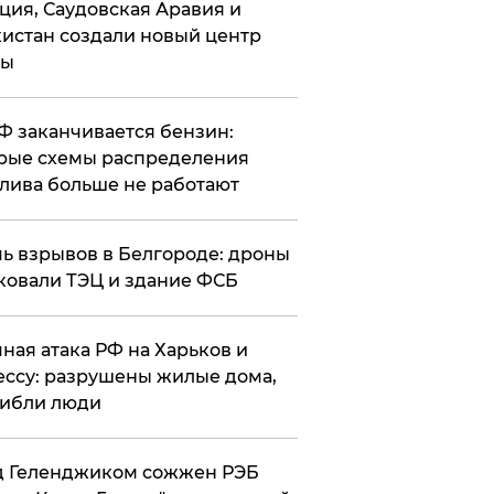
ция, Саудовская Аравия и
истан создали новый центр
лы
РФ заканчивается бензин:
рые схемы распределения
лива больше не работают
чь взрывов в Белгороде: дроны
ковали ТЭЦ и здание ФСБ
чная атака РФ на Харьков и
ссу: разрушены жилые дома,
ибли люди
д Геленджиком сожжен РЭБ