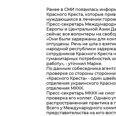
Ранее в СМИ появилась информ
Красного Креста, которые при
нуждающихся в лечении горож
Пресс-секретарь Международно
Европы и Центральной Азии Да
сейчас все волонтеры на свобо
«Они были задержаны для конт
отпущены. Речь не шла о взят
народной республики задержали
сотрудников Красного Креста 
гуманитарных потребностей, и
работу», - уточнил Марке.
По данным собеседника агентс
проверке со стороны сторонни
«Красного Креста» - один швей
отделения украинского Красно
отделения МККК.
Пресс-секретарь МККК не смог 
проверка его коллег. Однако у
распространенная практика в 
Всего у Международного комит
представительства на юго-вост