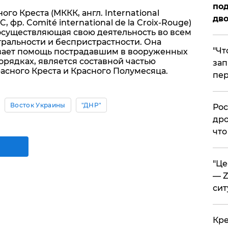
под
о Креста (МККК, англ. International
дво
, фр. Comité international de la Croix-Rouge)
осуществляющая свою деятельность во всем
тральности и беспристрастности. Она
​"Ч
ывает помощь пострадавшим в вооруженных
рядках, является составной частью
зап
сного Креста и Красного Полумесяца.
пер
Восток Украины
"ДНР"
​Ро
дро
что
​"Ц
— Z
сит
​Кр