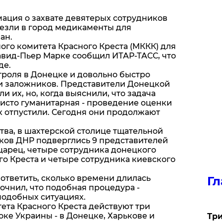
ация о захвате девятерых сотрудников
везли в город медикаменты для
ан.
го комитета Красного Креста (МККК) для
вид-Пьер Марке сообщил ИТАР-ТАСС, что
де.
роля в Донецке и довольно быстро
ии заложников. Представители Донецкой
 их, но, когда выяснили, что задача
чисто гуманитарная - проведение оценки
х отпустили. Сегодня они продолжают
тва, в шахтерской столице тщательной
ков ДНР подверглись 9 представителей
царец, четыре сотрудника донецкого
го Креста и четыре сотрудника киевского
ответить, сколько времени длилась
Гл
точнил, что подобная процедура -
подобных ситуациях.
ета Красного Креста действуют три
оке Украины - в Донецке, Харькове и
Три