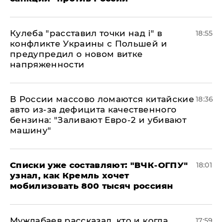
Кулеба "расставил точки над і" в
18:55
конфликте Украины с Польшей и
предупредил о новом витке
напряженности
В России массово ломаются китайские
18:36
авто из-за дефицита качественного
бензина: "Заливают Евро-2 и убивают
машину"
Списки уже составляют: "ВЧК-ОГПУ"
18:01
узнал, как Кремль хочет
мобилизовать 800 тысяч россиян
Муждабаев рассказал, кто и когда
17:59