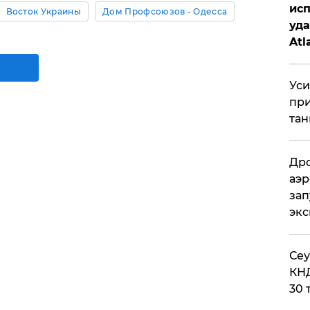
исп
Восток Украины
Дом Профсоюзов - Одесса
уда
Atl
би
Уси
при
тан
Дро
аэр
зап
эк
​Се
КНД
30 