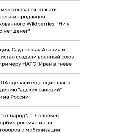
мль отказался спасать
ельки продавцов
кованного Wildberries: "Ни у
о нет денег"
ция, Саудовская Аравия и
истан создали военный союз
примеру НАТО: Иран в гневе
ША сделали еще один шаг к
дению "адских санкций"
тив России
е тот народ", — Соловьев
орбил россиян из-за
говоров о мобилизации