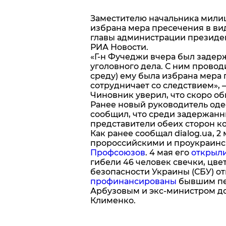
Заместителю начальника мили
избрана мера пресечения в вид
главы администрации президе
РИА Новости.
«Г-н Фучеджи вчера был задер
уголовного дела. С ним провод
среду) ему была избрана мера
сотрудничает со следствием»,
Чиновник уверил, что скоро об
Ранее новый руководитель оде
сообщил, что среди задержанн
представители обеих сторон к
Как ранее сообщал dialog.ua, 
пророссийскими и проукраинс
Профсоюзов
. 4 мая его
открыл
гибели 46 человек свечки, цве
безопасности Украины (СБУ) от
профинансированы
бывшим пе
Арбузовым и экс-министром д
Клименко.