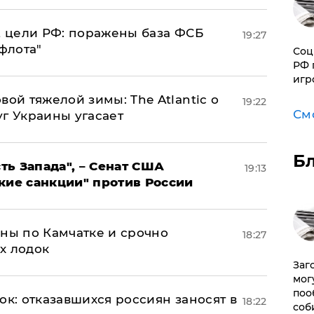
2 цели РФ: поражены база ФСБ
19:27
флота"
Соц
РФ 
игр
вой тяжелой зимы: The Atlantic о
19:22
См
г Украины угасает
Б
ь Запада", – Сенат США
19:13
кие санкции" против России
ины по Камчатке и срочно
18:27
х лодок
Заг
мог
поо
ок: отказавшихся россиян заносят в
18:22
соб