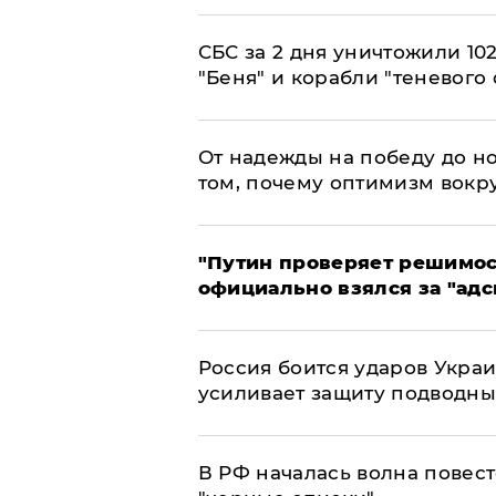
СБС за 2 дня уничтожили 10
"Беня" и корабли "теневого 
От надежды на победу до но
том, почему оптимизм вокру
"Путин проверяет решимост
официально взялся за "адс
Россия боится ударов Укра
усиливает защиту подводны
​В РФ началась волна повест