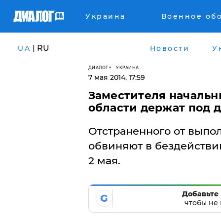
Украина
Военное об
| RU
UA
Новости
У
ДИАЛОГ
УКРАИНА
7 мая 2014, 17:59
Заместителя началь
области держат под 
Отстраненного от выпо
обвиняют в бездействи
2 мая.
Добавьте 
G
чтобы не 