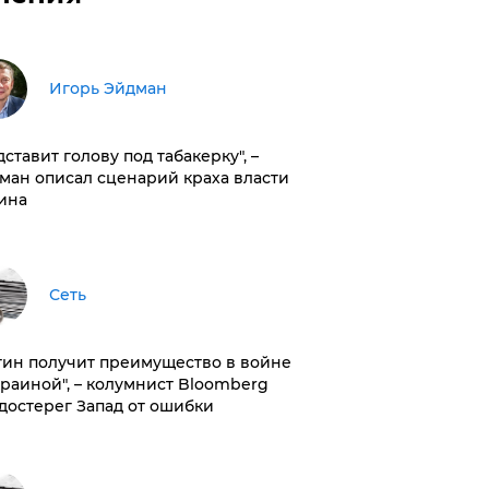
Игорь Эйдман
дставит голову под табакерку", –
ман описал сценарий краха власти
ина
Сеть
тин получит преимущество в войне
краиной", – колумнист Bloomberg
достерег Запад от ошибки