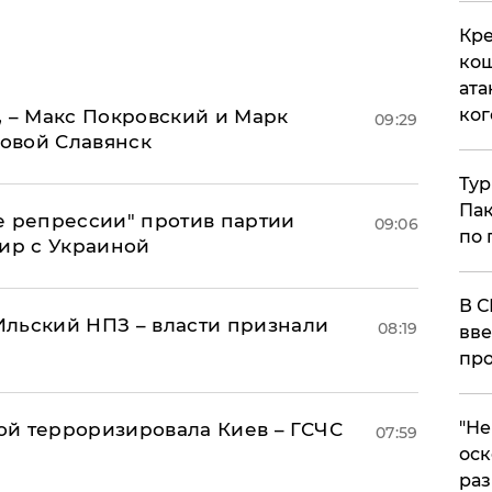
Кре
кош
ата
ког
, – Макс Покровский и Марк
09:29
овой Славянск
Тур
Пак
е репрессии" против партии
09:06
по 
мир с Украиной
В С
льский НПЗ – власти признали
08:19
вве
про
​"Н
й терроризировала Киев – ГСЧС
07:59
оск
раз