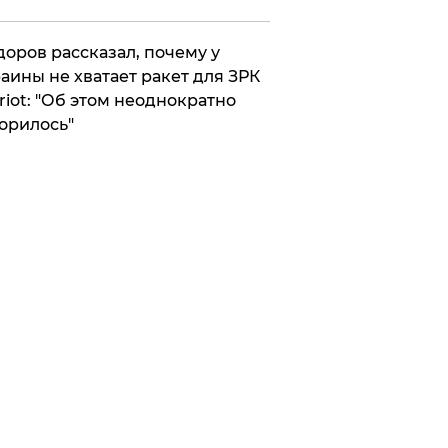
оров рассказал, почему у
аины не хватает ракет для ЗРК
riot: "Об этом неоднократно
орилось"