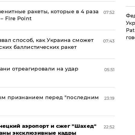
енитные ракеты, которые в 4 раза
07:52
Фед
 Fire Point
Укр
Pat
гов
вал способ, как Украина сможет
07:43
ских баллистических ракет
рани отреагировали на удар
05:51
ным признанием перед "последним
23:19
нецкий аэропорт и сжег "Шахед"
22:52
ваны эксклюзивные кадры