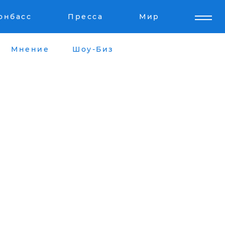
онбасс
Пресса
Мир
Мнение
Шоу-Биз