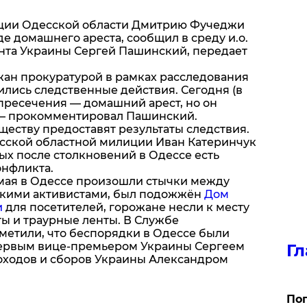
ции Одесской области Дмитрию Фучеджи
е домашнего ареста, сообщил в среду и.о.
нта Украины Сергей Пашинский, передает
жан прокуратурой в рамках расследования
ились следственные действия. Сегодня (в
 пресечения — домашний арест, но он
 — прокомментировал Пашинский.
ществу предоставят результаты следствия.
сской областной милиции Иван Катеринчук
ых после столкновений в Одессе есть
онфликта.
2 мая в Одессе произошли стычки между
кими активистами, был подожжён
Дом
и
для посетителей, горожане несли к месту
ты и траурные ленты. В Службе
метили, что беспорядки в Одессе были
рвым вице-премьером Украины Сергеем
Гл
оходов и сборов Украины Александром
Поп