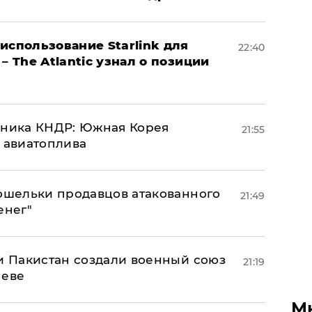
использование Starlink для
22:40
– The Atlantic узнал о позиции
юзника КНДР: Южная Корея
21:55
н авиатоплива
кошельки продавцов атакованного
21:49
енег"
 и Пакистан создали военный союз
21:19
неве
М