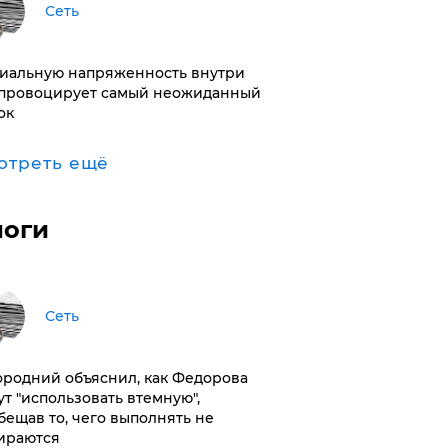
Сеть
иальную напряженность внутри
провоцирует самый неожиданный
ок
отреть ещё
логи
Сеть
ородний объяснил, как Федорова
ут "использовать втемную",
бещав то, чего выполнять не
ираются