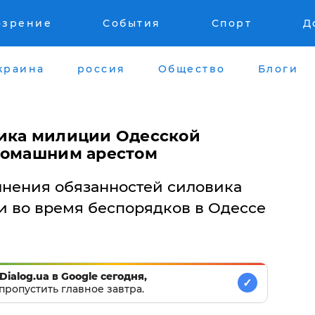
озрение
События
Спорт
Д
краина
россия
Общество
Блоги
ника милиции Одесской
домашним арестом
лнения обязанностей силовика
и во время беспорядков в Одессе
Dialog.ua в Google сегодня,
✓
пропустить главное завтра.