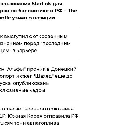
ользование Starlink для
ров по баллистике в РФ – The
antic узнал о позиции
знесмена
к выступил с откровенным
знанием перед "последним
цем" в карьере
н "Альфы" проник в Донецкий
опорт и сжег "Шахед" еще до
уска: опубликованы
склюзивные кадры
ул спасает военного союзника
Р: Южная Корея отправила РФ
тысяч тонн авиатоплива