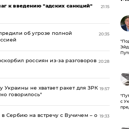
аг к введению "адских санкций"
21:15
предили об угрозе полной
20:35
оссией
​"По
Эйд
Пут
 оскорбил россиян из-за разговоров
20:28
у Украины не хватает ракет для ЗРК
19:57
тно говорилось"
"Пу
с У
пре
в Сербию на встречу с Вучичем – о
19:33