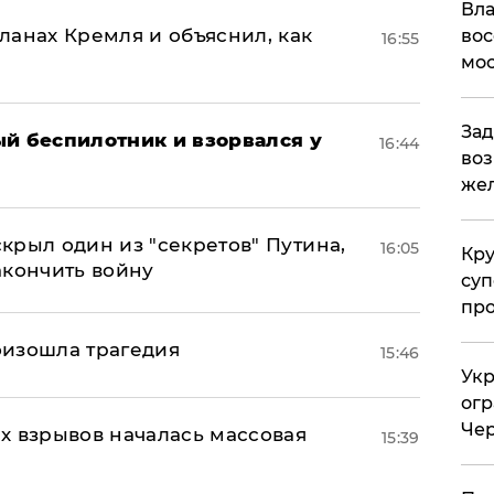
Вла
ланах Кремля и объяснил, как
вос
16:55
мос
Зад
ый беспилотник и взорвался у
16:44
воз
жел
крыл один из "секретов" Путина,
16:05
Кр
акончить войну
суп
про
оизошла трагедия
15:46
Укр
огр
Чер
х взрывов началась массовая
15:39