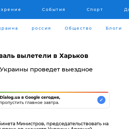
озрение
События
Спорт
Д
краина
россия
Общество
Блоги
валь вылетели в Харьков
 Украины проведет выездное
Dialog.ua в Google сегодня,
✓
пропустить главное завтра.
бинета Министров, председательствовать на