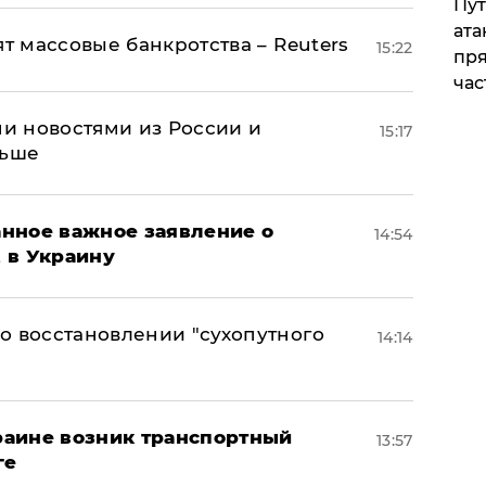
Пут
ата
ят массовые банкротства – Reuters
15:22
пря
час
и новостями из России и
15:17
льше
нное важное заявление о
14:54
t в Украину
о восстановлении "сухопутного
14:14
краине возник транспортный
13:57
ге