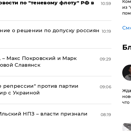
Ком
вости по "теневому флоту" РФ в
10:59
из 
пом
См
ение о решении по допуску россиян
10:19
Б
, – Макс Покровский и Марк
09:29
овой Славянск
е репрессии" против партии
09:06
Жда
мир с Украиной
нов
что
льский НПЗ – власти признали
08:19