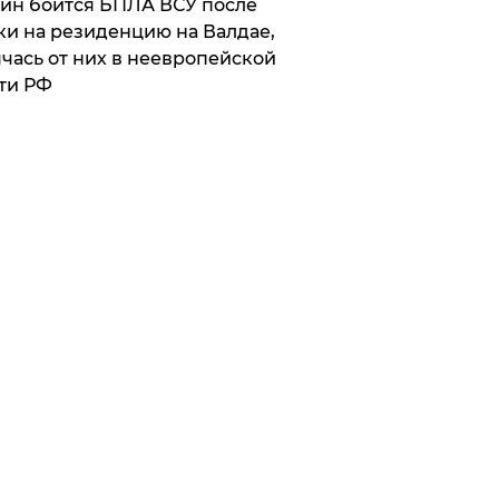
ин боится БПЛА ВСУ после
ки на резиденцию на Валдае,
чась от них в неевропейской
ти РФ