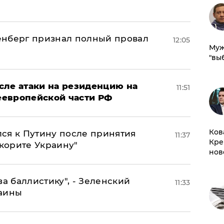
енберг признал полный провал
12:05
Муж
"вы
сле атаки на резиденцию на
11:51
неевропейской части РФ
Ков
ся к Путину после принятия
11:37
Кре
окорите Украину"
нов
за баллистику", - Зеленский
11:33
раины