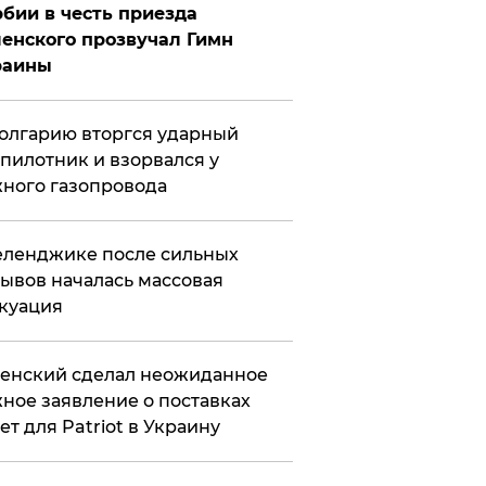
бии в честь приезда
енского прозвучал Гимн
раины
олгарию вторгся ударный
пилотник и взорвался у
ного газопровода
еленджике после сильных
ывов началась массовая
куация
енский сделал неожиданное
ное заявление о поставках
ет для Patriot в Украину