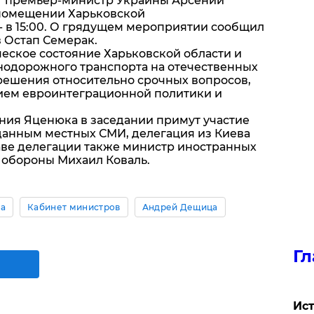
ет премьер-министр Украины Арсений
 помещении Харьковской
- в 15:00. О грядущем мероприятии сообщил
 Остап Семерак.
еское состояние Харьковской области и
одорожного транспорта на отечественных
решения относительно срочных вопросов,
ием евроинтеграционной политики и
ния Яценюка в заседании примут участие
данным местных СМИ, делегация из Киева
таве делегации также министр иностранных
 обороны Михаил Коваль.
ва
Кабинет министров
Андрей Дещица
Гл
Ист