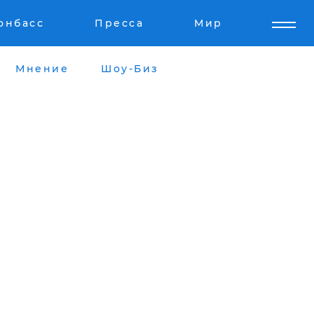
онбасс
Пресса
Мир
Мнение
Шоу-Биз