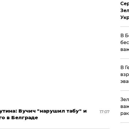
Сер
Зел
Ук
В Б
бес
важ
В Г
взр
эва
Зел
важ
утина: Вучич "нарушил табу" и
17:07
рак
го в Белграде