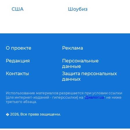
США
Шоубиз
О проекте
Реклама
Редакция
Персональные
данные
Контакты
Защита персональных
данных
Использование материалов разрешается при условии ссылки
(для интернет-изданий - гиперссылки) на "
Диалог.ua
" не ниже
третьего абзаца.
� 2026,
Все права защищены.