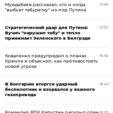
Муждабаев рассказал, кто и когда
17:59
"выбьет табуретку" из-под Путина
Стратегический удар для Путина:
17:07
Вучич "нарушил табу" и тепло
принимает Зеленского в Белграде
Коваленко предупредил о планах
16:55
Кремля и объяснил, как противостоять
новой угрозе
В Болгарию вторгся ударный
16:44
беспилотник и взорвался у важного
газопровода
Командир РДК Капустин раскрыл один
16:05