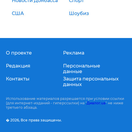
Новости Донбасса
Спорт
США
Шоубиз
О проекте
Реклама
Редакция
Персональные
данные
Контакты
Защита персональных
данных
Использование материалов разрешается при условии ссылки
(для интернет-изданий - гиперссылки) на "
Диалог.ua
" не ниже
третьего абзаца.
� 2026,
Все права защищены.