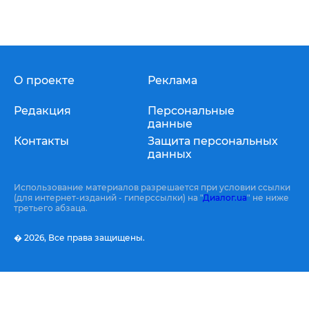
О проекте
Реклама
Редакция
Персональные
данные
Контакты
Защита персональных
данных
Использование материалов разрешается при условии ссылки
(для интернет-изданий - гиперссылки) на "
Диалог.ua
" не ниже
третьего абзаца.
� 2026,
Все права защищены.