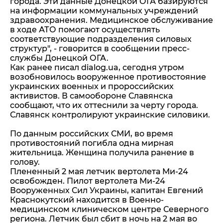
города. Эти данные Донецкой ОГА базируются
на информации коммунальных учреждений
здравоохранения. Медицинское обслуживание
в ходе АТО помогают осуществлять
соответствующие подразделения силовых
структур", - говорится в сообщении пресс-
службы Донецкой ОГА.
Как ранее писал dialog.ua, сегодня утром
возобновилось вооруженное противостояние
украинских военных и пророссийских
активистов. В самообороне Славянска
сообщают, что их оттеснили за черту города.
Славянск контролируют украинские силовики.
По данным российских СМИ, во время
противостояний погибла одна мирная
жительница. Женщина получила ранение в
голову.
Плененный 2 мая летчик вертолета Ми-24
освобожден. Пилот вертолета Ми-24
Вооруженных Сил Украины, капитан Евгений
Краснокутский находится в Военно-
медицинском клиническом центре Северного
региона. Летчик был сбит в ночь на 2 мая во