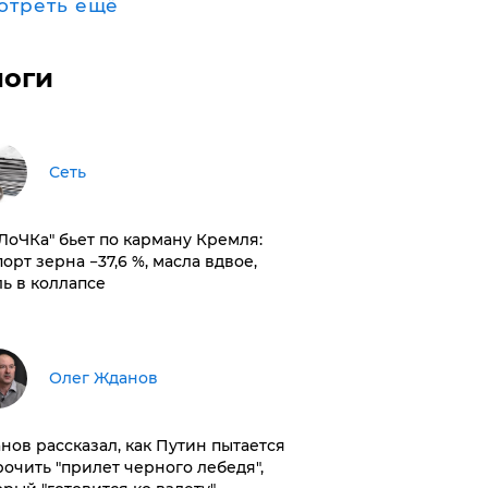
отреть ещё
логи
Сеть
оЛоЧКа" бьет по карману Кремля:
орт зерна −37,6 %, масла вдвое,
ль в коллапсе
Олег Жданов
нов рассказал, как Путин пытается
рочить "прилет черного лебедя",