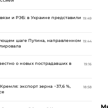
иссией
вязи и РЭБ: в Украине представили
19:49
ующем шаге Путина, направленном
19:44
улировала
известно о новых пострадавших в
19:16
Кремля: экспорт зерна −37,6 %,
18:58
се
М