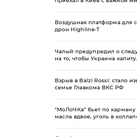
приехал в Киев с важной м
Воздушная платформа для с
дрон Highline-T
Чалый предупредил о след
на то, чтобы Украина капит
Взрыв в Balzi Rossi: стало 
семье Главкома ВКС РФ
​"МоЛоЧКа" бьет по карману 
масла вдвое, уголь в коллап