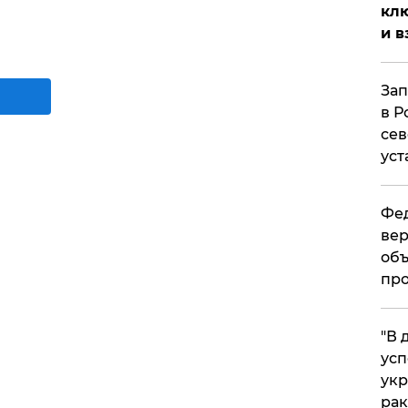
клю
и в
Зап
в Р
сев
уст
Фед
вер
объ
про
​"В
усп
укр
рак