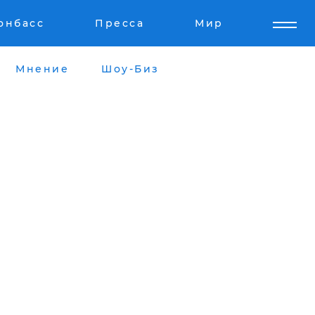
онбасс
Пресса
Мир
Мнение
Шоу-Биз