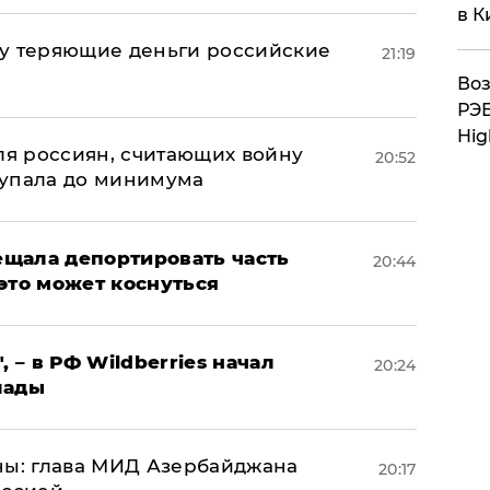
в К
му теряющие деньги российские
21:19
а
Воз
РЭБ
Hig
оля россиян, считающих войну
20:52
 упала до минимума
щала депортировать часть
20:44
это может коснуться
, – в РФ Wildberries начал
20:24
лады
ны: глава МИД Азербайджана
20:17