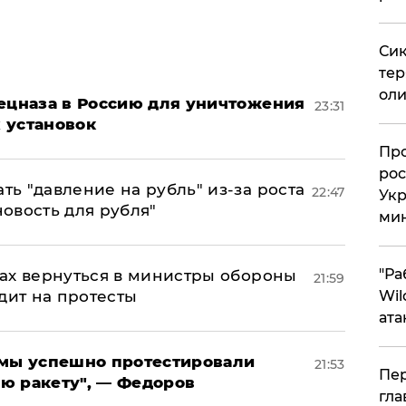
Сик
тер
оли
пецназа в Россию для уничтожения
23:31
 установок
​Пр
рос
ь "давление на рубль" из-за роста
22:47
Укр
новость для рубля"
ми
"Ра
ах вернуться в министры обороны
21:59
дит на протесты
Wil
ата
я мы успешно протестировали
21:53
Пер
ю ракету", — Федоров
гла