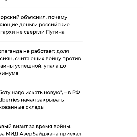
орский объяснил, почему
яющие деньги российские
гархи не свергли Путина
опаганда не работает: доля
сиян, считающих войну против
аины успешной, упала до
нимума
боту надо искать новую", – в РФ
dberries начал закрывать
кованные склады
вый визит за время войны:
ва МИД Азербайджана приехал