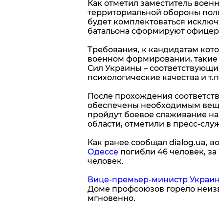
Как отметил заместитель военн
территориальной обороны пол
будет комплектоваться исключ
батальона сформируют офицеры
Требования, к кандидатам кот
военном формировании, такие
Сил Украины – соответствующий
психологические качества и т.п.
После прохождения соответст
обеспечены необходимым вещ
пройдут боевое слаживание на 
области, отметили в пресс-сл
Как ранее сообщал dialog.ua, 
Одессе
погибли 46 человек, з
человек.
Вице-премьер-министр Украин
Доме профсоюзов горело неиз
мгновенно.