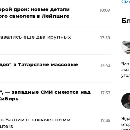
См
орой дрон: новые детали
18:09
ого самолета в Лейпциге
Б
тказались еще два крупных
17:59
​"М
дов" в Татарстане массовые
17:42
эксп
уго
", — западные СМИ смеются над
17:37
Сибирь
Жда
 в Балтии с захваченными
17:35
отс
uters