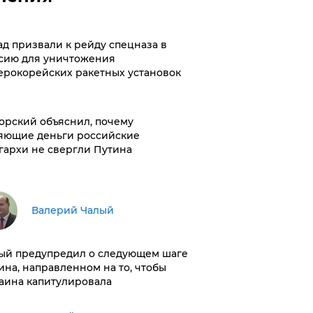
ад призвали к рейду спецназа в
сию для уничтожения
ерокорейских ракетных установок
орский объяснил, почему
яющие деньги российские
гархи не свергли Путина
Валерий Чалый
ый предупредил о следующем шаге
ина, направленном на то, чтобы
аина капитулировала