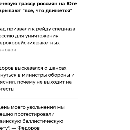
чевую трассу россиян на Юге
зрывают "все, что движется"
ад призвали к рейду спецназа
оссию для уничтожения
ерокорейских ракетных
ановок
оров высказался о шансах
нуться в министры обороны и
яснил, почему не выходит на
тесты
 день моего увольнения мы
ешно протестировали
аинскую баллистическую
ету", — Федоров