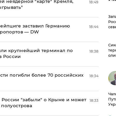
ей неядерной "карте" Кремля,
18:49
ыгрывать"
Зап
Рос
 Лейпциге заставил Германию
18:44
сев
эропортов — DW
Сик
или крупнейший терминал по
тер
18:38
оли
в России
асти погибли более 70 российских
18:34
Чал
Пут
в России "забыли" о Крыме и может
18:33
Укр
т полуострова