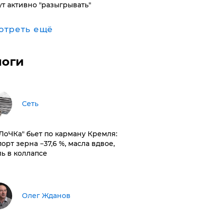
ут активно "разыгрывать"
отреть ещё
логи
Сеть
оЛоЧКа" бьет по карману Кремля:
орт зерна −37,6 %, масла вдвое,
ль в коллапсе
Олег Жданов