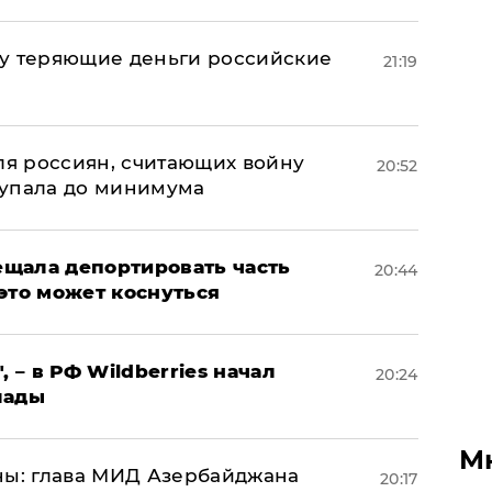
му теряющие деньги российские
21:19
а
оля россиян, считающих войну
20:52
 упала до минимума
щала депортировать часть
20:44
это может коснуться
, – в РФ Wildberries начал
20:24
лады
М
ны: глава МИД Азербайджана
20:17