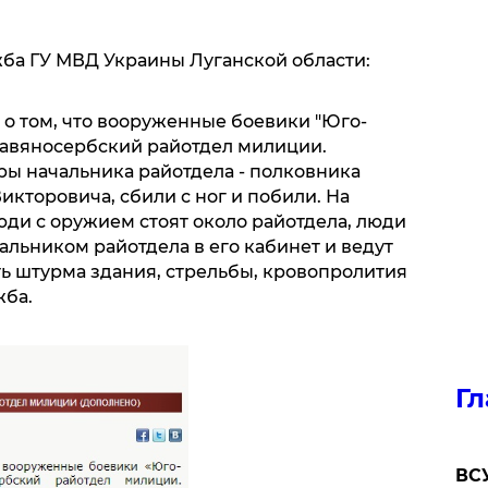
жба ГУ МВД Украины Луганской области:
 о том, что вооруженные боевики "Юго-
лавяносербский райотдел милиции.
ы начальника райотдела - полковника
кторовича, сбили с ног и побили. На
юди с оружием стоят около райотдела, люди
альником райотдела в его кабинет и ведут
ть штурма здания, стрельбы, кровопролития
жба.
Гл
ВСУ