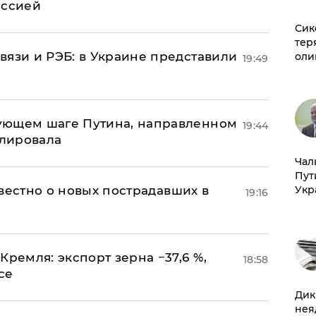
иссией
Сик
тер
вязи и РЭБ: в Украине представили
оли
19:49
ующем шаге Путина, направленном
19:44
улировала
Чал
Пут
известно о новых пострадавших в
Укр
19:16
Кремля: экспорт зерна −37,6 %,
18:58
се
Дик
нея