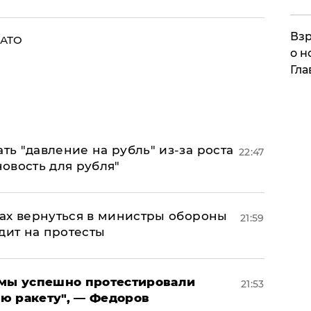
Взр
 АТО
о н
Гла
ь "давление на рубль" из-за роста
22:47
новость для рубля"
ах вернуться в министры обороны
21:59
дит на протесты
я мы успешно протестировали
21:53
ю ракету", — Федоров