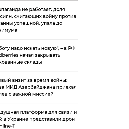
опаганда не работает: доля
сиян, считающих войну против
аины успешной, упала до
нимума
боту надо искать новую", – в РФ
dberries начал закрывать
кованные склады
вый визит за время войны:
ва МИД Азербайджана приехал
иев с важной миссией
душная платформа для связи и
: в Украине представили дрон
hline-T