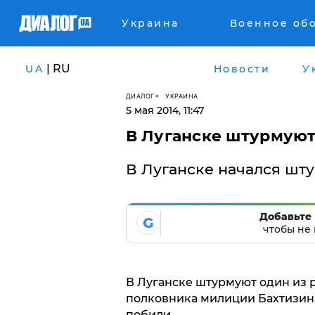
Украина
Военное об
| RU
UA
Новости
У
ДИАЛОГ
УКРАИНА
5 мая 2014, 11:47
В Луганске штурмую
В Луганске начался шт
Добавьте 
G
чтобы не 
В Луганске штурмуют один из 
полковника милиции Бахтизина
побили.