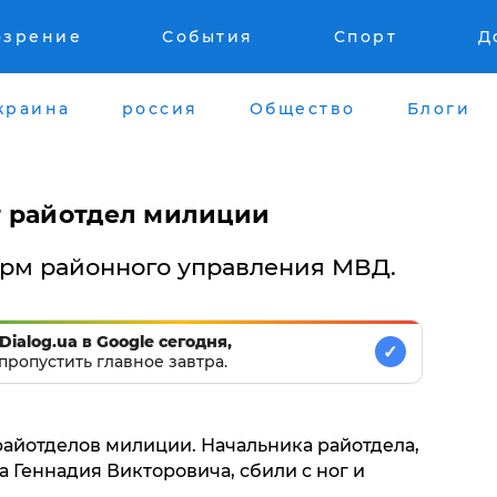
озрение
События
Спорт
Д
краина
россия
Общество
Блоги
т райотдел милиции
урм районного управления МВД.
Dialog.ua в Google сегодня,
✓
пропустить главное завтра.
райотделов милиции. Начальника райотдела,
 Геннадия Викторовича, сбили с ног и