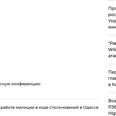
​Пр
рос
Укр
ми
"Ра
Wil
ата
Пер
гла
вскую конференцию
в К
Воз
РЭБ
 работе милиции в ходе столкновений в Одессе
Hig