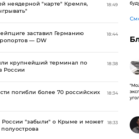
буд
ей неядерной "карте" Кремля,
18:49
ыгрывать"
См
 Лейпциге заставил Германию
18:44
Б
эропортов — DW
или крупнейший терминал по
18:38
в России
​"М
эксп
асти погибли более 70 российских
18:34
уго
в России "забыли" о Крыме и может
18:33
т полуострова