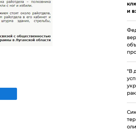
клю
и в
Фед
вер
объ
про
​"В
усп
укр
рак
Сик
тер
оли