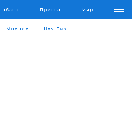
онбасс
Пресса
Мир
Мнение
Шоу-Биз