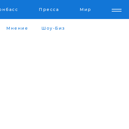
онбасс
Пресса
Мир
Мнение
Шоу-Биз