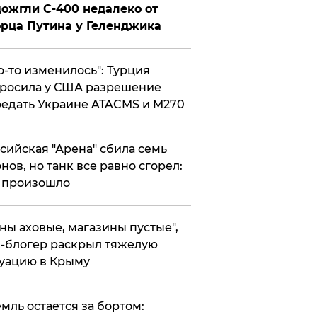
ожгли С-400 недалеко от
рца Путина у Геленджика
то-то изменилось": Турция
росила у США разрешение
едать Украине ATACMS и M270
ссийская "Арена" сбила семь
нов, но танк все равно сгорел:
 произошло
ены аховые, магазины пустые",
-блогер раскрыл тяжелую
уацию в Крыму
емль остается за бортом: