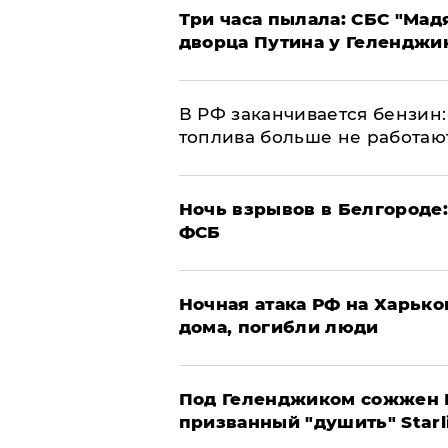
Три часа пылала: СБС "Мад
дворца Путина у Геленджи
​В РФ заканчивается бензи
топлива больше не работаю
​Ночь взрывов в Белгороде
ФСБ
​Ночная атака РФ на Харьк
дома, погибли люди
Под Геленджиком сожжен Р
призванный "душить" Starl