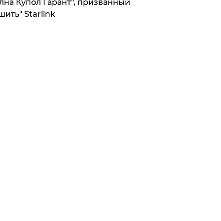
лна Купол Гарант", призванный
шить" Starlink