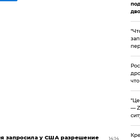
под
дво
​"Ч
зап
пер
​Ро
дро
что
​"Ц
— Z
сит
​Кр
ция запросила у США разрешение
14:14