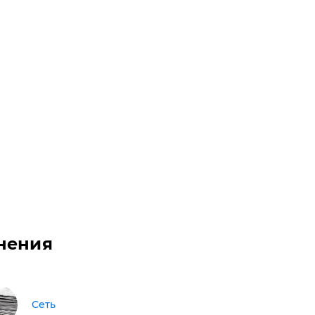
нения
Сеть