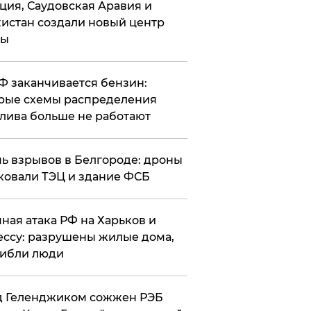
ция, Саудовская Аравия и
истан создали новый центр
лы
РФ заканчивается бензин:
рые схемы распределения
лива больше не работают
чь взрывов в Белгороде: дроны
ковали ТЭЦ и здание ФСБ
чная атака РФ на Харьков и
ссу: разрушены жилые дома,
ибли люди
д Геленджиком сожжен РЭБ