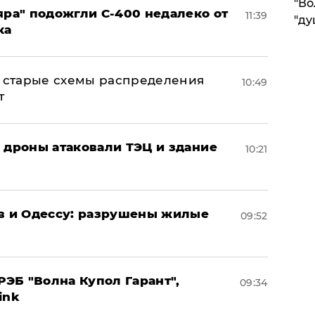
"Во
яра" подожгли С-400 недалеко от
11:39
"ду
ка
н: старые схемы распределения
10:49
т
: дроны атаковали ТЭЦ и здание
10:21
ов и Одессу: разрушены жилые
09:52
ЭБ "Волна Купол Гарант",
09:34
ink