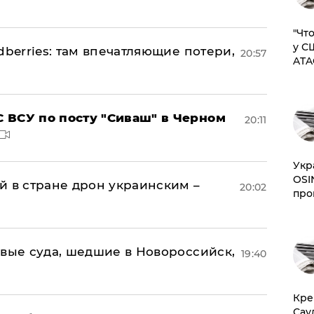
​"Ч
у С
dberries: там впечатляющие потери,
20:57
ATA
 ВСУ по посту "Сиваш" в Черном
20:11
​Ук
OSI
й в стране дрон украинским –
20:02
про
овые суда, шедшие в Новороссийск,
19:40
​Кр
Сау