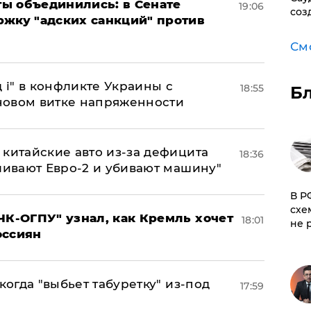
ы объединились: в Сенате
19:06
соз
ржку "адских санкций" против
См
 і" в конфликте Украины с
18:55
Б
новом витке напряженности
китайские авто из-за дефицита
18:36
ливают Евро-2 и убивают машину"
​В 
схе
ЧК-ОГПУ" узнал, как Кремль хочет
18:01
не 
оссиян
когда "выбьет табуретку" из-под
17:59