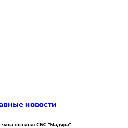
авные новости
 часа пылала: СБС "Мадяра"