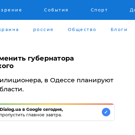
озрение
События
Спорт
Д
краина
россия
Общество
Блоги
менить губернатора
кого
илиционера, в Одессе планируют
бласти.
Dialog.ua в Google сегодня,
✓
пропустить главное завтра.