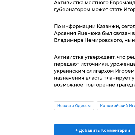
Активистка местного Евромайд
губернатором может стать Игор
По информации Казанжи, сего
Арсения Яценюка был связан в
Владимира Немировского, нын
Активистка утверждает, что ре
передают источники, уроженца
украинским олигархом Игорем
назначения власть планирует у
возможное повторение трагеди
Новости Одессы
Коломойский Иг
+ Добавить Комментарий