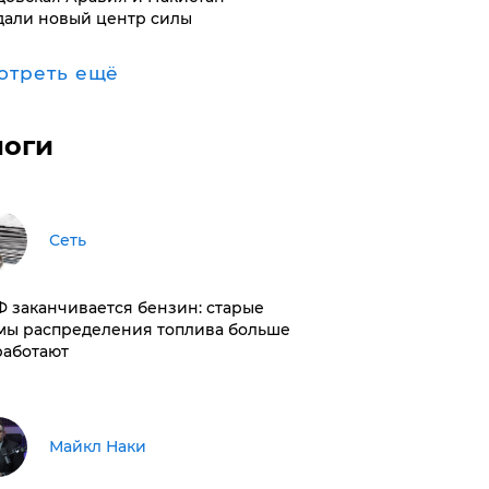
дали новый центр силы
отреть ещё
логи
Сеть
РФ заканчивается бензин: старые
мы распределения топлива больше
работают
Майкл Наки