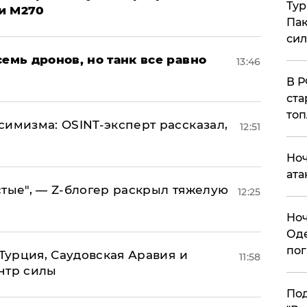
Тур
и M270
Пак
си
семь дронов, но танк все равно
13:46
​В 
ста
топ
симизма: OSINT-эксперт рассказал,
12:51
​Но
ата
стые", — Z-блогер раскрыл тяжелую
12:25
​Но
Оде
пог
 Турция, Саудовская Аравия и
11:58
нтр силы
По