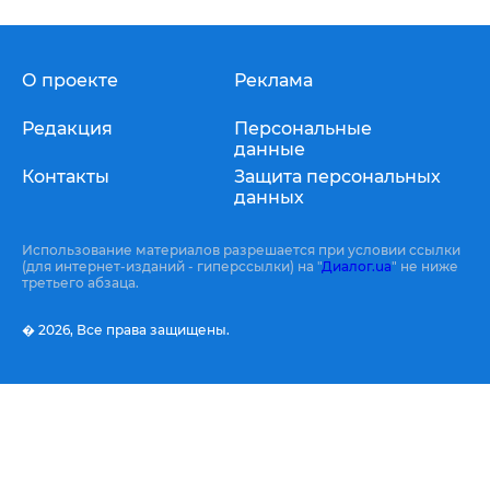
О проекте
Реклама
Редакция
Персональные
данные
Контакты
Защита персональных
данных
Использование материалов разрешается при условии ссылки
(для интернет-изданий - гиперссылки) на "
Диалог.ua
" не ниже
третьего абзаца.
� 2026,
Все права защищены.