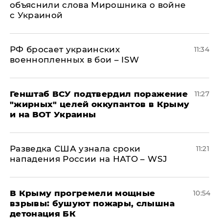
объяснили слова Мирошника о войне
с Украиной
РФ бросает украинских
11:34
военнопленных в бои – ISW
Генштаб ВСУ подтвердил поражение
11:27
"жирных" целей оккупантов в Крыму
и на ВОТ Украины
Разведка США узнала сроки
11:21
нападения России на НАТО – WSJ
В Крыму прогремели мощные
10:54
взрывы: бушуют пожары, слышна
детонация БК