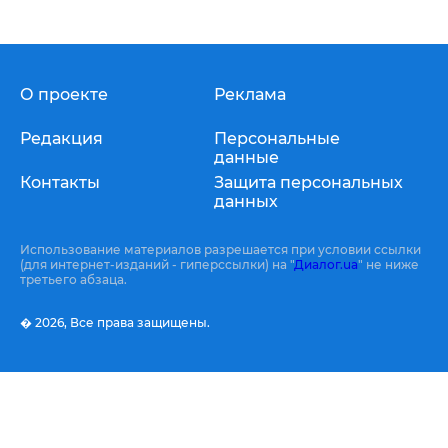
О проекте
Реклама
Редакция
Персональные
данные
Контакты
Защита персональных
данных
Использование материалов разрешается при условии ссылки
(для интернет-изданий - гиперссылки) на "
Диалог.ua
" не ниже
третьего абзаца.
� 2026,
Все права защищены.