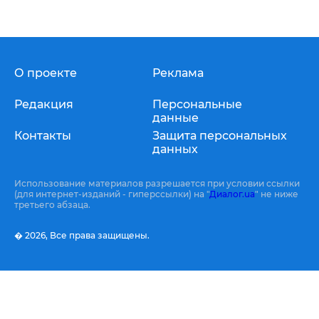
О проекте
Реклама
Редакция
Персональные
данные
Контакты
Защита персональных
данных
Использование материалов разрешается при условии ссылки
(для интернет-изданий - гиперссылки) на "
Диалог.ua
" не ниже
третьего абзаца.
� 2026,
Все права защищены.