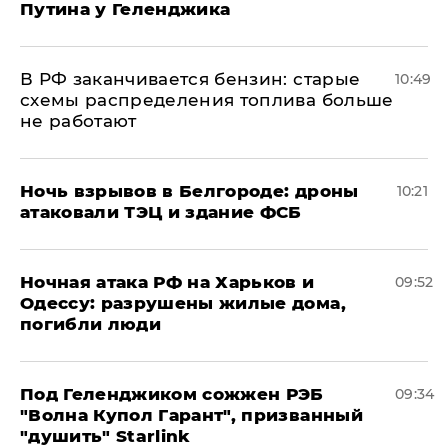
Путина у Геленджика
​В РФ заканчивается бензин: старые
10:49
схемы распределения топлива больше
не работают
​Ночь взрывов в Белгороде: дроны
10:21
атаковали ТЭЦ и здание ФСБ
​Ночная атака РФ на Харьков и
09:52
Одессу: разрушены жилые дома,
погибли люди
Под Геленджиком сожжен РЭБ
09:34
"Волна Купол Гарант", призванный
"душить" Starlink