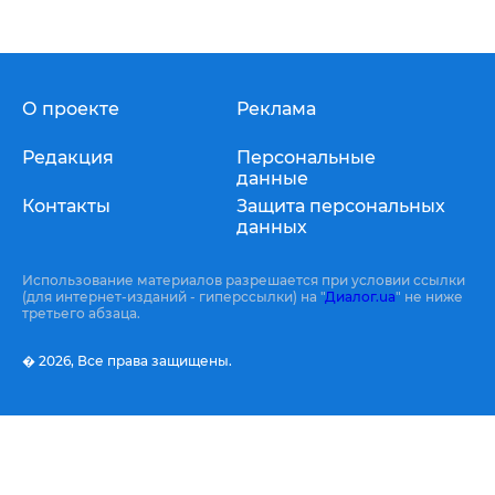
О проекте
Реклама
Редакция
Персональные
данные
Контакты
Защита персональных
данных
Использование материалов разрешается при условии ссылки
(для интернет-изданий - гиперссылки) на "
Диалог.ua
" не ниже
третьего абзаца.
� 2026,
Все права защищены.