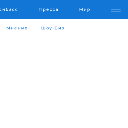
онбасс
Пресса
Мир
Мнение
Шоу-Биз