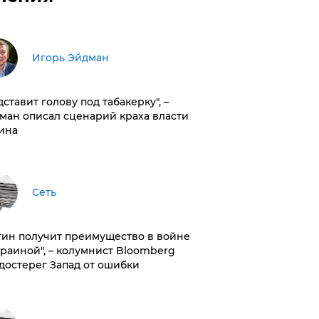
Игорь Эйдман
дставит голову под табакерку", –
ман описал сценарий краха власти
ина
Сеть
тин получит преимущество в войне
краиной", – колумнист Bloomberg
достерег Запад от ошибки