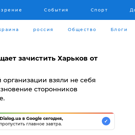
озрение
События
Спорт
Д
краина
россия
Общество
Блоги
щает зачистить Харьков от
 организации взяли не себя
езновение сторонников
е.
Dialog.ua в Google сегодня,
✓
пропустить главное завтра.