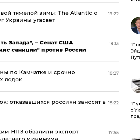
вой тяжелой зимы: The Atlantic о
19:22
г Украины угасает
ь Запада", – Сенат США
19:13
​"По
кие санкции" против России
Эйд
Пут
ины по Камчатке и срочно
18:27
х лодок
ок: отказавшихся россиян заносят в
18:22
"Пу
с У
пре
ким НПЗ обвалили экспорт
17:55
0-летнего минимума