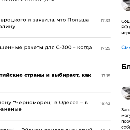
авроцкого и заявила, что Польша
17:33
Соц
алину
РФ 
игр
шенные ракеты для С-300 – когда
См
17:25
Б
тийские страны и выбирает, как
17:15
иону "Черноморец" в Одессе – в
16:42
раненые
Заг
мог
поо
соб