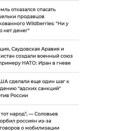
мль отказался спасать
ельки продавцов
кованного Wildberries: "Ни у
о нет денег"
ция, Саудовская Аравия и
истан создали военный союз
примеру НАТО: Иран в гневе
ША сделали еще один шаг к
дению "адских санкций"
тив России
е тот народ", — Соловьев
орбил россиян из-за
говоров о мобилизации