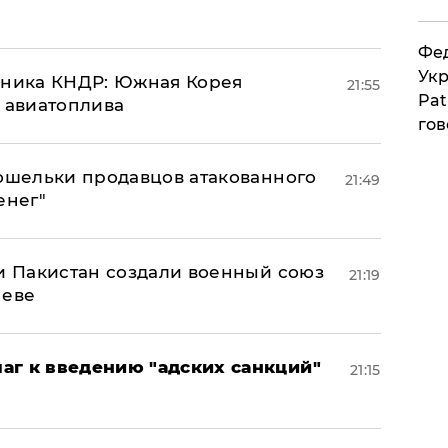
Фед
Укр
юзника КНДР: Южная Корея
21:55
Pat
н авиатоплива
гов
кошельки продавцов атакованного
21:49
енег"
 и Пакистан создали военный союз
21:19
неве
аг к введению "адских санкций"
21:15