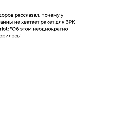
оров рассказал, почему у
аины не хватает ракет для ЗРК
riot: "Об этом неоднократно
орилось"