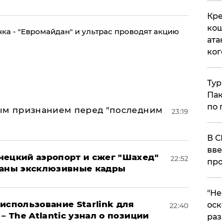
Кре
кош
ка - "Евромайдан" и ультрас проводят акцию
ата
ког
Тур
Пак
по 
ным признанием перед "последним
23:19
В С
вве
нецкий аэропорт и сжег "Шахед"
22:52
про
ваны эксклюзивные кадры
​"Н
использование Starlink для
оск
22:40
– The Atlantic узнал о позиции
раз