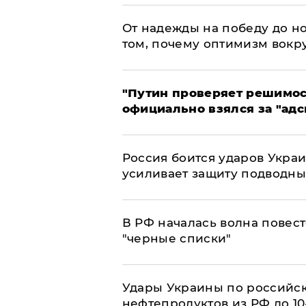
От надежды на победу до но
том, почему оптимизм вокру
"Путин проверяет решимост
официально взялся за "адс
Россия боится ударов Укра
усиливает защиту подводны
​В РФ началась волна повест
"черные списки"
Удары Украины по российс
нефтепродуктов из РФ до 1