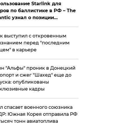
ользование Starlink для
ров по баллистике в РФ – The
antic узнал о позиции
знесмена
к выступил с откровенным
знанием перед "последним
цем" в карьере
н "Альфы" проник в Донецкий
опорт и сжег "Шахед" еще до
уска: опубликованы
склюзивные кадры
ул спасает военного союзника
Р: Южная Корея отправила РФ
тысяч тонн авиатоплива