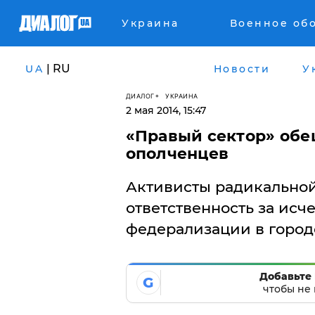
Украина
Военное об
| RU
UA
Новости
У
ДИАЛОГ
УКРАИНА
2 мая 2014, 15:47
​«Правый сектор» обе
ополченцев
Активисты радикальной
ответственность за исч
федерализации в город
Добавьте 
G
чтобы не 