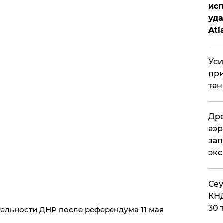
исп
уда
Atl
би
Уси
при
тан
Дро
аэр
зап
эк
​Се
КНД
30 
тельности ДНР после референдума 11 мая