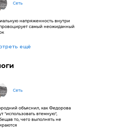
Сеть
иальную напряженность внутри
провоцирует самый неожиданный
ок
отреть ещё
логи
Сеть
ородний объяснил, как Федорова
ут "использовать втемную",
бещав то, чего выполнять не
ираются