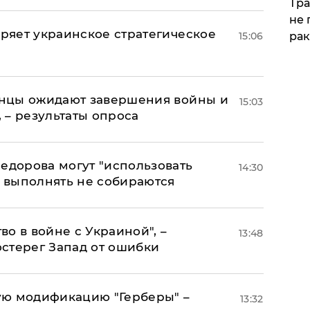
Тра
не 
оряет украинское стратегическое
15:06
рак
аинцы ожидают завершения войны и
15:03
, – результаты опроса
едорова могут "использовать
14:30
о выполнять не собираются
о в войне с Украиной", –
13:48
стерег Запад от ошибки
ую модификацию "Герберы" –
13:32