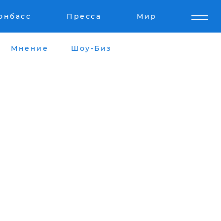
онбасс
Пресса
Мир
Мнение
Шоу-Биз