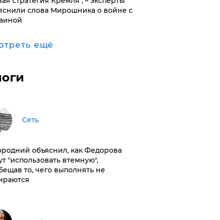
вая стратегия Кремля", – эксперты
яснили слова Мирошника о войне с
аиной
отреть ещё
логи
Сеть
ородний объяснил, как Федорова
ут "использовать втемную",
бещав то, чего выполнять не
ираются