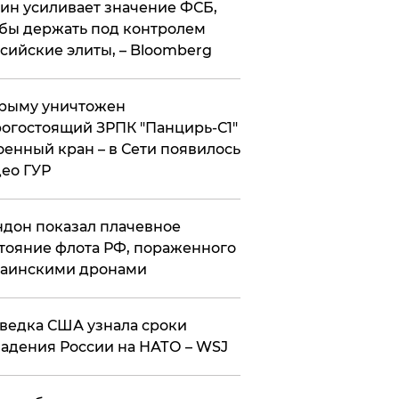
ин усиливает значение ФСБ,
бы держать под контролем
сийские элиты, – Bloomberg
рыму уничтожен
огостоящий ЗРПК "Панцирь-С1"
оенный кран – в Сети появилось
ео ГУР
дон показал плачевное
тояние флота РФ, пораженного
раинскими дронами
ведка США узнала сроки
адения России на НАТО – WSJ