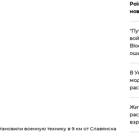
Poi
нов
"Пу
вой
Blo
ош
В У
мод
ра
Жит
рас
вз
новили военную технику в 9 км от Славянска