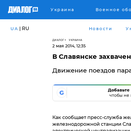
Украина
Военное об
| RU
UA
Новости
У
ДИАЛОГ
УКРАИНА
2 мая 2014, 12:35
В Славянске захваче
Движение поездов пара
Добавьте 
G
чтобы не 
Как сообщает пресс-служба желе
железнодорожной станции Слав
электрической централизации,