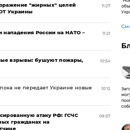
"Но
поражение "жирных" целей
11:27
объ
ВОТ Украины
Укр
См
и нападения России на НАТО –
11:21
Б
ые взрывы: бушуют пожары,
10:54
 пока не передает Украине новые
10:12
Заг
мог
поо
соб
сированную атаку РФ: ГСЧС
09:57
ных гражданах на
тчине