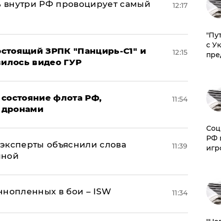
 внутри РФ провоцирует самый
12:17
"Пу
с У
стоящий ЗРПК "Панцирь-С1" и
12:15
пре
вилось видео ГУР
 состояние флота РФ,
11:54
 дронами
Соц
РФ 
– эксперты объяснили слова
11:39
игр
иной
ннопленных в бои – ISW
11:34