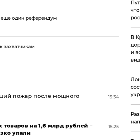
Пут
что
рос
т еще один референдум
В К
дор
к захватчикам
и в
вид
Лон
сос
ук
йший пожар после мощного
15:34
Раз
нап
х товаров на 1,6 млрд рублей –
15:25
езко упали