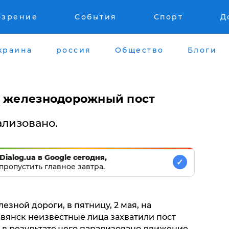
озрение
События
Спорт
Д
краина
россия
Общество
Блоги
н железнодорожный пост
лизовано.
Dialog.ua в Google сегодня,
✓
пропустить главное завтра.
зной дороги, в пятницу, 2 мая, на
янск неизвестные лица захватили пост
 в результате чего парализовано движение