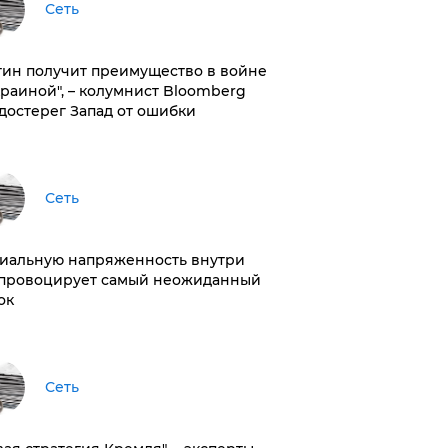
Сеть
тин получит преимущество в войне
краиной", – колумнист Bloomberg
достерег Запад от ошибки
Сеть
иальную напряженность внутри
провоцирует самый неожиданный
ок
Сеть