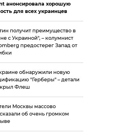
nt анонсировала хорошую
ость для всех украинцев
тин получит преимущество в
не с Украиной", – колумнист
omberg предостерег Запад от
ибки
краине обнаружили новую
ификацию "Герберы" – детали
скрыл Флеш
ели Москвы массово
сказали об очень громком
рыве