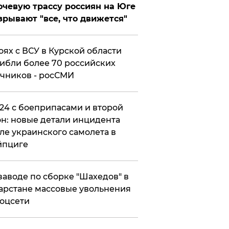
чевую трассу россиян на Юге
зрывают "все, что движется"
оях с ВСУ в Курской области
ибли более 70 российских
чников - росСМИ
24 с боеприпасами и второй
н: новые детали инцидента
ле украинского самолета в
йпциге
заводе по сборке "Шахедов" в
арстане массовые увольнения
оцсети