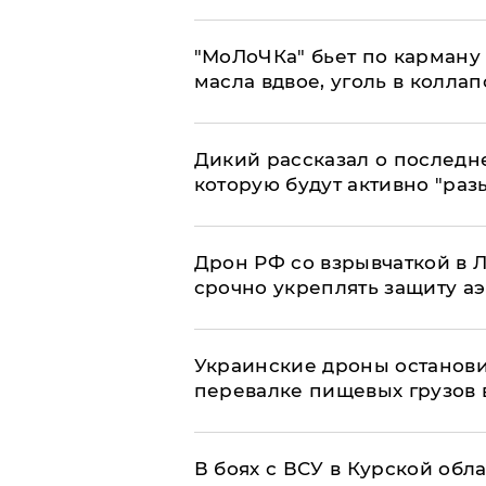
​"МоЛоЧКа" бьет по карману 
масла вдвое, уголь в коллап
Дикий рассказал о последн
которую будут активно "раз
​Дрон РФ со взрывчаткой в
срочно укреплять защиту а
Украинские дроны останов
перевалке пищевых грузов 
В боях с ВСУ в Курской обл