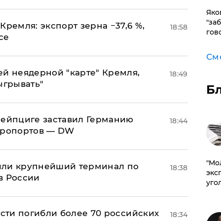
Яко
"за
Кремля: экспорт зерна −37,6 %,
18:58
гов
се
См
ей неядерной "карте" Кремля,
18:49
ыгрывать"
Б
 Лейпциге заставил Германию
18:44
эропортов — DW
​"М
или крупнейший терминал по
18:38
эксп
в России
уго
асти погибли более 70 российских
18:34