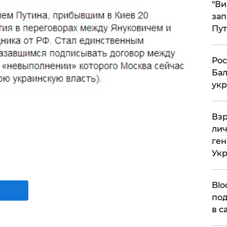
"Ви
зап
Пут
​Ро
Бал
укр
​Вз
лич
ген
Ук
Blo
под
в с