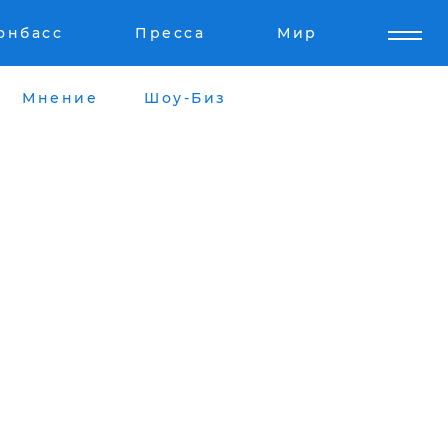
онбасс
Пресса
Мир
Мнение
Шоу-Биз