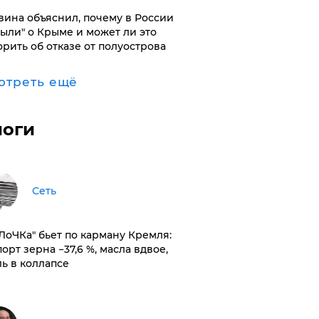
вина объяснил, почему в России
были" о Крыме и может ли это
орить об отказе от полуострова
отреть ещё
логи
Сеть
оЛоЧКа" бьет по карману Кремля:
орт зерна −37,6 %, масла вдвое,
ль в коллапсе