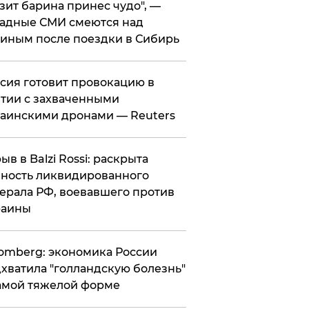
зит барина принес чудо", —
адные СМИ смеются над
иным после поездки в Сибирь
ссия готовит провокацию в
тии с захваченными
аинскими дронами — Reuters
рыв в Balzi Rossi: раскрыта
ность ликвидированного
ерала РФ, воевавшего против
раины
omberg: экономика России
хватила "голландскую болезнь"
амой тяжелой форме