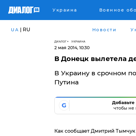
Украина
Военное об
| RU
UA
Новости
У
ДИАЛОГ
УКРАИНА
2 мая 2014, 10:30
В Донецк вылетела д
В Украину в срочном п
Путина
Добавьте 
G
чтобы не 
Как сообщает Дмитрий Тымчук н