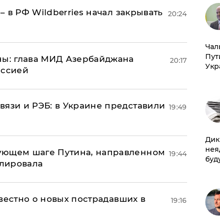
 – в РФ Wildberries начал закрывать
20:24
Чал
Пут
ны: глава МИД Азербайджана
20:17
Укр
иссией
вязи и РЭБ: в Украине представили
19:49
Дик
нея
ующем шаге Путина, направленном
19:44
буд
улировала
известно о новых пострадавших в
19:16