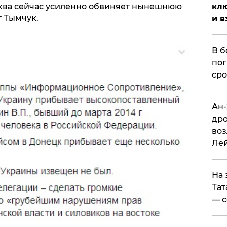
ква сейчас усиленно обвиняет нынешнюю
клю
т Тымчук.
и в
В б
пог
сро
Ан-
дро
воз
Ле
На 
Тат
— с