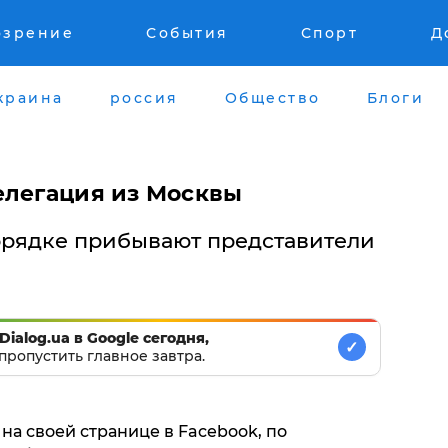
озрение
События
Спорт
Д
краина
россия
Общество
Блоги
елегация из Москвы
орядке прибывают представители
Dialog.ua в Google сегодня,
✓
пропустить главное завтра.
а своей странице в Facebook, по