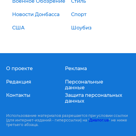
Военное Обозрение
Стиль
Новости Донбасса
Спорт
США
Шоубиз
О проекте
Реклама
Редакция
Персональные
данные
Контакты
Защита персональных
данных
Использование материалов разрешается при условии ссылки
(для интернет-изданий - гиперссылки) на "
Диалог.ua
" не ниже
третьего абзаца.