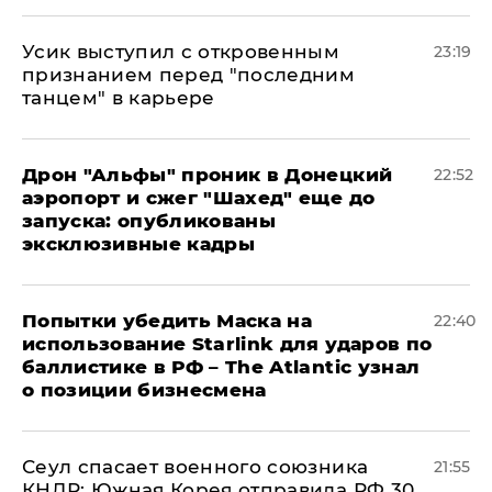
Усик выступил с откровенным
23:19
признанием перед "последним
танцем" в карьере
Дрон "Альфы" проник в Донецкий
22:52
аэропорт и сжег "Шахед" еще до
запуска: опубликованы
эксклюзивные кадры
Попытки убедить Маска на
22:40
использование Starlink для ударов по
баллистике в РФ – The Atlantic узнал
о позиции бизнесмена
​Сеул спасает военного союзника
21:55
КНДР: Южная Корея отправила РФ 30