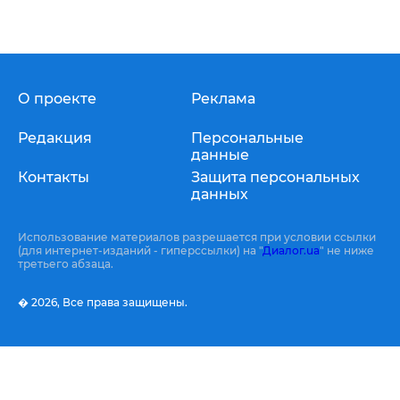
О проекте
Реклама
Редакция
Персональные
данные
Контакты
Защита персональных
данных
Использование материалов разрешается при условии ссылки
(для интернет-изданий - гиперссылки) на "
Диалог.ua
" не ниже
третьего абзаца.
� 2026,
Все права защищены.