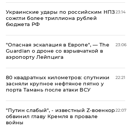
Украинские удары по российским НПЗ
23:14
сожгли более триллиона рублей
бюджета РФ
"Опасная эскалация в Европе", — The
23:06
Guardian о дроне со взрывчаткой в
аэропорту Лейпцига
80 квадратных километров: спутники
22:21
засняли крупное нефтяное пятно у
порта Тамань после атаки ВСУ
​"Путин слабый", - известный Z-военкор
22:07
обвинил главу Кремля в провале
войны