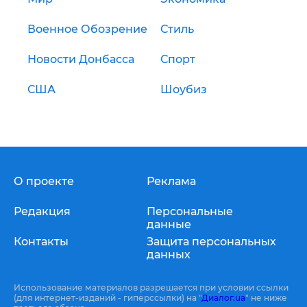
Военное Обозрение
Стиль
Новости Донбасса
Спорт
США
Шоубиз
О проекте
Реклама
Редакция
Персональные
данные
Контакты
Защита персональных
данных
Использование материалов разрешается при условии ссылки
(для интернет-изданий - гиперссылки) на "
Диалог.ua
" не ниже