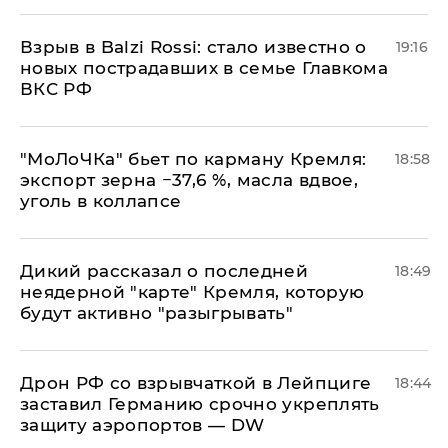
Взрыв в Balzi Rossi: стало известно о
19:16
новых пострадавших в семье Главкома
ВКС РФ
​"МоЛоЧКа" бьет по карману Кремля:
18:58
экспорт зерна −37,6 %, масла вдвое,
уголь в коллапсе
Дикий рассказал о последней
18:49
неядерной "карте" Кремля, которую
будут активно "разыгрывать"
​Дрон РФ со взрывчаткой в Лейпциге
18:44
заставил Германию срочно укреплять
защиту аэропортов — DW