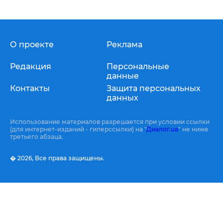
О проекте
Реклама
Редакция
Персональные
данные
Контакты
Защита персональных
данных
Использование материалов разрешается при условии ссылки
(для интернет-изданий - гиперссылки) на "
Диалог.ua
" не ниже
третьего абзаца.
� 2026,
Все права защищены.