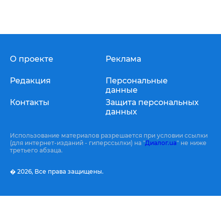
О проекте
Реклама
Редакция
Персональные
данные
Контакты
Защита персональных
данных
Использование материалов разрешается при условии ссылки
(для интернет-изданий - гиперссылки) на "
Диалог.ua
" не ниже
третьего абзаца.
� 2026,
Все права защищены.