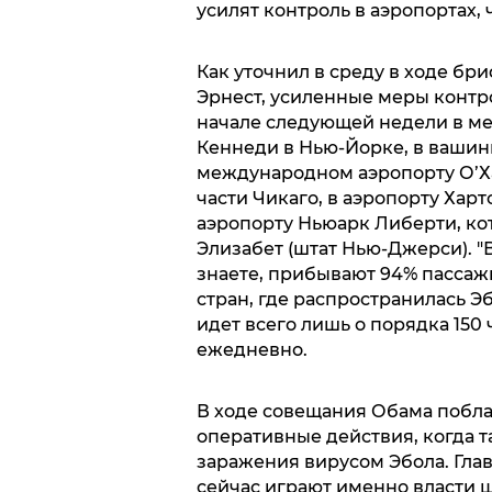
усилят контроль в аэропортах,
Как уточнил в среду в ходе б
Эрнест, усиленные меры контро
начале следующей недели в м
Кеннеди в Нью-Йорке, в вашин
международном аэропорту О’Х
части Чикаго, в аэропорту Харт
аэропорту Ньюарк Либерти, ко
Элизабет (штат Нью-Джерси). "В
знаете, прибывают 94% пассаж
стран, где распространилась Эбо
идет всего лишь о порядка 150 
ежедневно.
В ходе совещания Обама поблаг
оперативные действия, когда 
заражения вирусом Эбола. Глав
сейчас играют именно власти ш