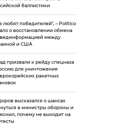
сийской баллистики
се любят победителей", – Politico
ало о восстановлении обмена
звединформацией между
раиной и США
ад призвали к рейду спецназа
оссию для уничтожения
ерокорейских ракетных
ановок
оров высказался о шансах
нуться в министры обороны и
яснил, почему не выходит на
тесты