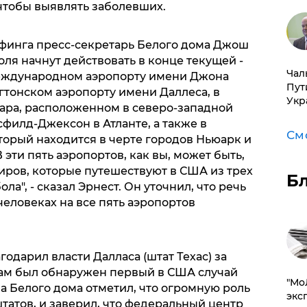
 чтобы выявлять заболевших.
рифинга пресс-секретарь Белого дома Джош
ля начнут действовать в конце текущей -
Чал
еждународном аэропорту имени Джона
Пут
гтонском аэропорту имени Даллеса, в
Укр
ара, расположенном в северо-западной
сфилд-Джексон в Атланте, а также в
См
торый находится в черте городов Ньюарк и
 эти пять аэропортов, как вы, может быть,
иров, которые путешествуют в США из трех
Б
ла", - сказал Эрнест. Он уточнил, что речь
человеках на все пять аэропортов
одарил власти Далласа (штат Техас) за
там был обнаружен первый в США случай
​"М
а Белого дома отметил, что огромную роль
эксп
татов, и заверил, что федеральный центр