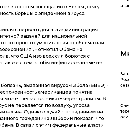
ата
 селекторном совещании в Белом доме,
ость борьбы с эпидемией вируса.
начиная с первого дня эта администрация
ритетной задачей для национальной
что это просто гуманитарная проблема или
оохранения", - отметил Обама на
М
ив, что США изо всех сил борются с
а так же с тем, чтобы инфицированные не
Зап
Рос
 болезнь, вызванная вирусом Эбола (БВВЭ) -
сев
беспокоенность американцев понятна,
я может легко проникать через границы. В
рус не передается по воздуху, угроза
Сик
тер
ительна. Однако случай с попаданием на
оли
анного гражданина Либерии показал, что
Обама. В связи с этим федеральные власти