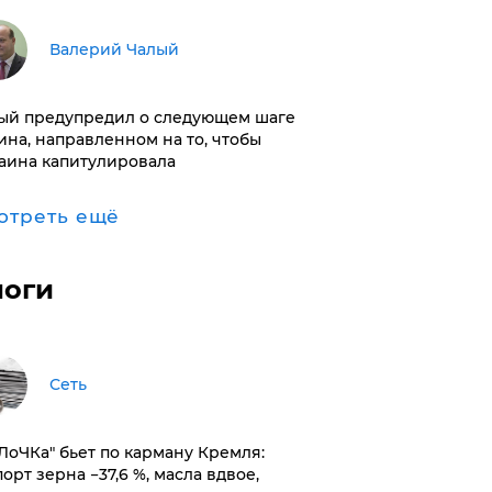
Валерий Чалый
ый предупредил о следующем шаге
ина, направленном на то, чтобы
аина капитулировала
отреть ещё
логи
Сеть
оЛоЧКа" бьет по карману Кремля:
орт зерна −37,6 %, масла вдвое,