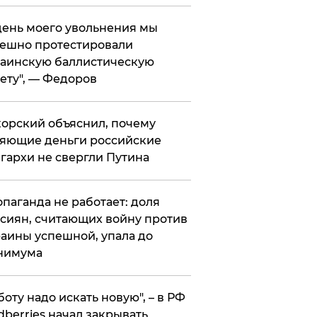
 день моего увольнения мы
ешно протестировали
аинскую баллистическую
ету", — Федоров
орский объяснил, почему
яющие деньги российские
гархи не свергли Путина
опаганда не работает: доля
сиян, считающих войну против
аины успешной, упала до
нимума
боту надо искать новую", – в РФ
dberries начал закрывать