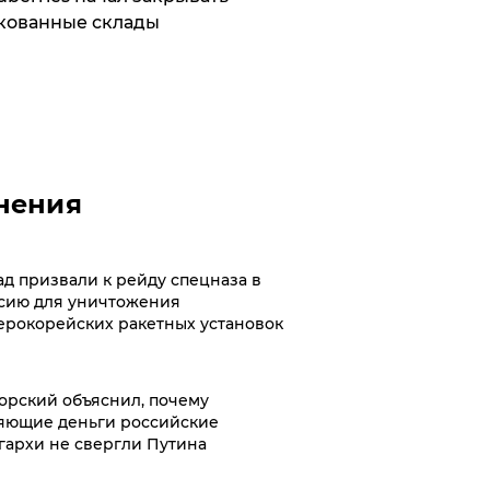
кованные склады
нения
ад призвали к рейду спецназа в
сию для уничтожения
ерокорейских ракетных установок
орский объяснил, почему
яющие деньги российские
гархи не свергли Путина