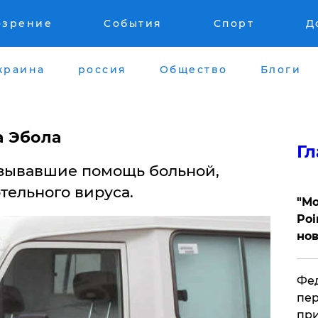
озрение
События
Спорт
Д
краина
россия
Общество
Блоги
а Эбола
Гл
азывавшие помощь больной,
тельного вируса.
"Мо
Poi
нов
Фед
пер
при