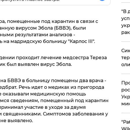
​"В
усп
а, помещенные под карантин в связи с
укр
анную вирусом Эбола (БВВЭ), были
рак
ными результатами анализов -
 на мадридскую больницу "Карлос III".
Сик
дении проходит лечение медсестра Тереза
тер
ик был выявлен вирус Эбола.
оли
а БВВЭ в больницу помещены два врача -
​Пр
дбрат. Речь идет о медиках из пригорода
рос
ые оказывали медицинскую помощь
Укр
мся сведениям, помещенный под карантин
ми
принимал участие в уходе за двумя
 священниками. Симптомов заболевания у
не выявлено.
"Ра
Wil