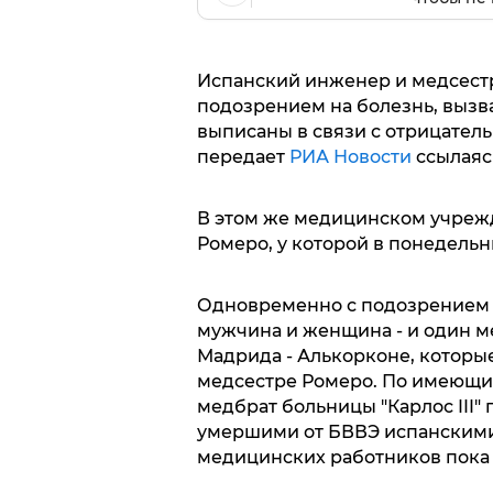
Испанский инженер и медсестр
подозрением на болезнь, вызв
выписаны в связи с отрицатель
передает
РИА Новости
ссылаясь
В этом же медицинском учреж
Ромеро, у которой в понедельн
Одновременно с подозрением н
мужчина и женщина - и один ме
Мадрида - Алькорконе, котор
медсестре Ромеро. По имеющи
медбрат больницы "Карлос III" 
умершими от БВВЭ испанскими
медицинских работников пока 