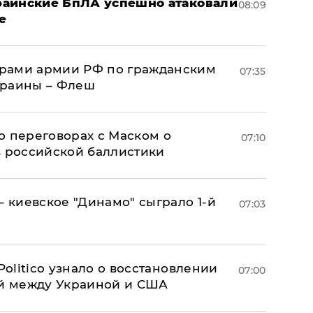
краинские БпЛА успешно атаковали
08:09
е
рами армии РФ по гражданским
07:35
краины – Флеш
о переговорах с Маском о
07:10
в российской баллистики
– киевское "Динамо" сыграло 1-й
07:03
 Politico узнало о восстановлении
07:00
й между Украиной и США