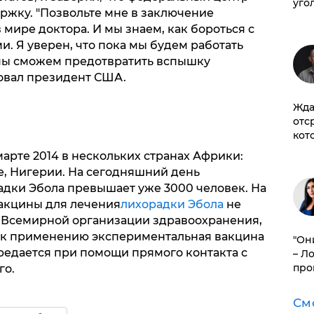
уго
жку. "Позвольте мне в заключение
 мире доктора. И мы знаем, как бороться с
 Я уверен, что пока мы будем работать
 мы сможем предотвратить вспышку
ровал президент США.
Жда
отс
кот
арте 2014 в нескольких странах Африки:
е, Нигерии. На сегодняшний день
адки Эбола превышает уже 3000 человек. На
акцины для лечения
лихорадки Эбола
не
м Всемирной организации здравоохранения,
ва к применению экспериментальная вакцина
"Он
едается при помощи прямого контакта с
– Л
про
го.
См