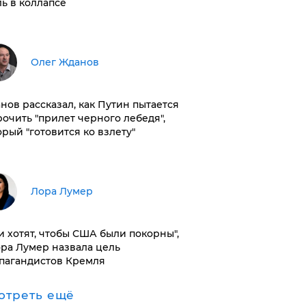
ль в коллапсе
Олег Жданов
нов рассказал, как Путин пытается
рочить "прилет черного лебедя",
орый "готовится ко взлету"
​Лора Лумер
и хотят, чтобы США были покорны",
ора Лумер назвала цель
пагандистов Кремля
отреть ещё