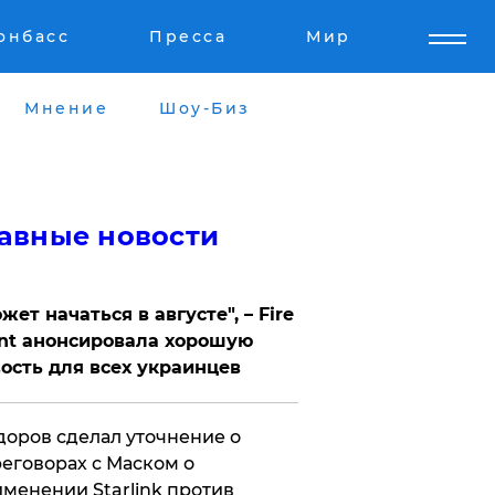
онбасс
Пресса
Мир
Мнение
Шоу-Биз
авные новости
жет начаться в августе", – Fire
nt анонсировала хорошую
ость для всех украинцев
оров сделал уточнение о
еговорах с Маском о
менении Starlink против