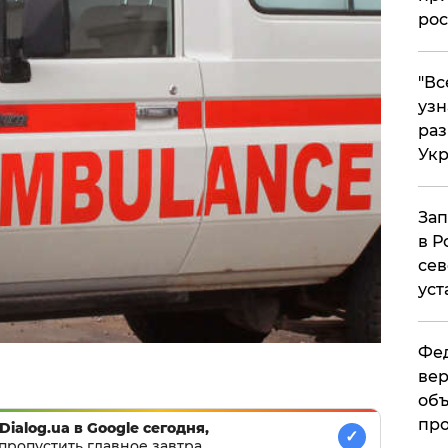
рос
​"В
узн
ра
Ук
Зап
в Р
сев
уст
Фед
вер
объ
про
Dialog.ua в Google сегодня,
✓
пропустить главное завтра.