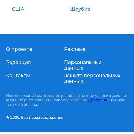
США
Шоубиз
О проекте
Реклама
Редакция
Персональные
данные
Контакты
Защита персональных
данных
Использование материалов разрешается при условии ссылки
(для интернет-изданий - гиперссылки) на "
Диалог.ua
" не ниже
третьего абзаца.
� 2026,
Все права защищены.