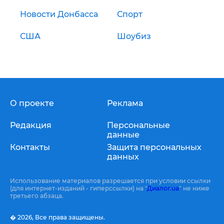
Новости Донбасса
Спорт
США
Шоубиз
О проекте
Реклама
Редакция
Персональные
данные
Контакты
Защита персональных
данных
Использование материалов разрешается при условии ссылки
(для интернет-изданий - гиперссылки) на "
Диалог.ua
" не ниже
третьего абзаца.
� 2026,
Все права защищены.