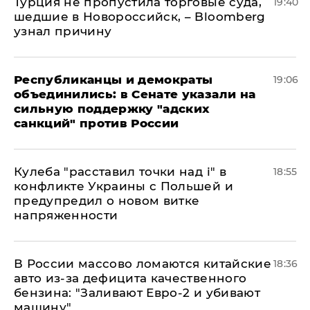
Турция не пропустила торговые суда,
19:40
шедшие в Новороссийск, – Bloomberg
узнал причину
Республиканцы и демократы
19:06
объединились: в Сенате указали на
сильную поддержку "адских
санкций" против России
Кулеба "расставил точки над і" в
18:55
конфликте Украины с Польшей и
предупредил о новом витке
напряженности
В России массово ломаются китайские
18:36
авто из-за дефицита качественного
бензина: "Заливают Евро-2 и убивают
машину"