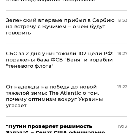
Зеленский впервые прибыл в Сербию
19:33
на встречу с Вучичем – о чем будут
говорить
СБС за 2 дня уничтожили 102 цели РФ:
19:27
поражены база ФСБ "Беня" и корабли
"теневого флота"
От надежды на победу до новой
19:22
тяжелой зимы: The Atlantic о том,
почему оптимизм вокруг Украины
угасает
"Путин проверяет решимость
19:13
Запада", – Сенат США официально