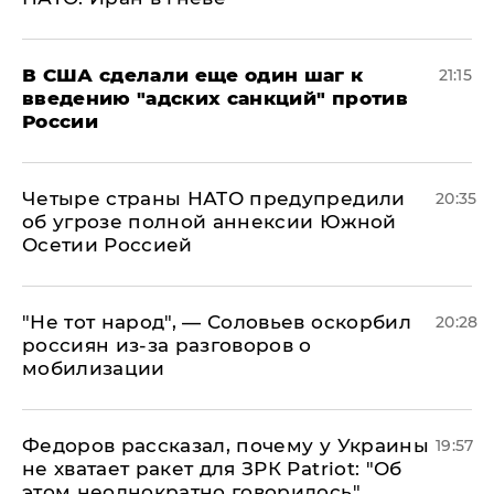
В США сделали еще один шаг к
21:15
введению "адских санкций" против
России
Четыре страны НАТО предупредили
20:35
об угрозе полной аннексии Южной
Осетии Россией
​"Не тот народ", — Соловьев оскорбил
20:28
россиян из-за разговоров о
мобилизации
Федоров рассказал, почему у Украины
19:57
не хватает ракет для ЗРК Patriot: "Об
этом неоднократно говорилось"