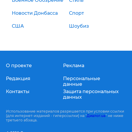
Военное Обозрение
Стиль
Новости Донбасса
Спорт
США
Шоубиз
О проекте
Реклама
Редакция
Персональные
данные
Контакты
Защита персональных
данных
Использование материалов разрешается при условии ссылки
(для интернет-изданий - гиперссылки) на "
Диалог.ua
" не ниже
третьего абзаца.